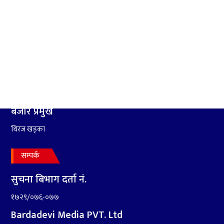
प्राविधिक
आर्थिक बुद्धि दर ६.५ हुन सक्दैन ।
नारायण रावल
सम्वाददाता
लाल बहादुर चदारा
सन्जय खड्का
लव कुवँर
बजार प्रमुख
धिरज खड्का
सम्पर्क
सुचना बिभाग दर्ता नं.
१७२९/०७६-०७७
Bardadevi Media PVT. Ltd