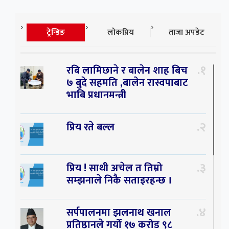
ट्रेन्डिङ
लोकप्रिय
ताजा अपडेट
१
रबि लामिछाने र बालेन शाह बिच
७ बुदे सहमति ,बालेन रास्वपाबाट
भाबि प्रधानमन्त्री
२
प्रिय रते बल्ल
३
प्रिय ! साथी अचेल त तिम्रो
सम्झनाले निकै सताइरहन्छ ।
४
सर्पपालनमा झलनाथ खनाल
प्रतिष्ठानले गर्यो १७ करोड ९८