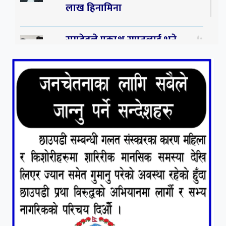
लाख हिनामिना
५
रामदेवले प्रकाश सपुतलाई भने
सलमान, शाहरुख र आमिरभन्दा
पनि ठूलो स्टार
६
संघियता खारेज हुनसक्छ,
झलनाथ खनाल
७
कृष्ण जन्माष्टमिको दिन जयगढमा
बृहत देउडा खेल हुँने
८
हामी पनि त उडाउछौ ।
९
कांग्रेसको १४ औं महाधिवेशनको