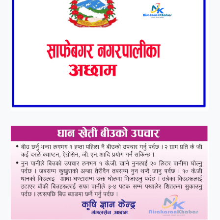
तयारी पुरा
१०
आर्थिक बर्ष २०७८÷२०७९ मा
आर्थिक बुद्धि दर ६.५ हुन सक्दैन ।