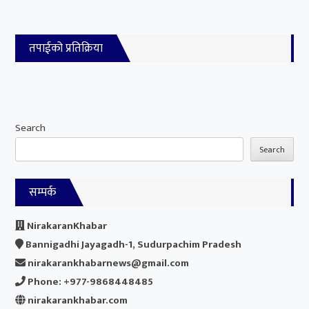
तपाईको प्रतिक्रिया
Search
Search
सम्पर्क
NirakaranKhabar
Bannigadhi Jayagadh-1, Sudurpachim Pradesh
nirakarankhabarnews@gmail.com
Phone: +977-9868448485
nirakarankhabar.com