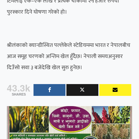
टिमलाई एक–एक लाख र प्रत्येक चौकामा २५ हजार रुपैयाँ
पुरस्कार दिने घोषणा गरेको हो।
श्रीलंकाको क्यान्डीस्थित पल्लेकेले स्टेडियममा भारत र नेपालबीच
आज समूह चरणको अन्तिम खेल हुँदैछ। नेपाली समयअनुसार
दिउँसो सवा ३ बजेदेखि खेल सुरु हुनेछ।
43.3k
SHARES