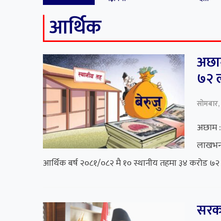
आर्थिक
अछाम
७२ ल
सोमबार, 
अछाम :
लाखभन्
आर्थिक बर्ष २०८१/०८२ मै १० स्थानीय तहमा ३४ करोड ७२
सरका