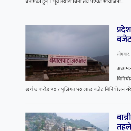
बताएका हुन् । 'पूर्व तयारी बिना तय भएका आयोजना...
प्रद
बजे
सोमबार,
अछाम:स
बिनियो
खर्च ७ करोड ५० र पुजिगत ५० लाख बजेट बिनियोजन गर
बान्
तहले