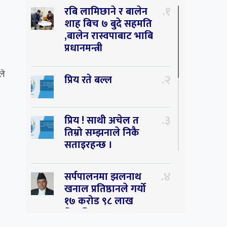
१
रबि लामिछाने र बालेन
शाह बिच ७ बुदे सहमति
,बालेन रास्वपाबाट भाबि
प्रधानमन्त्री
ले
२
प्रिय रते बल्ल
३
प्रिय ! साथी अचेल त
तिम्रो सम्झनाले निकै
सताइरहन्छ ।
४
सर्पपालनमा झलनाथ
खनाल प्रतिष्ठानले गर्यो
१७ करोड ९८ लाख
हिनामिना