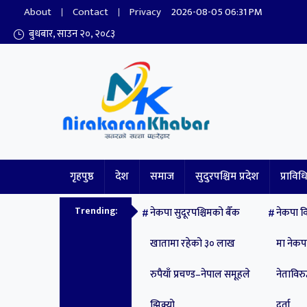
About
Contact
Privacy
2026-08-05 06:31 PM
बुधबार, साउन २०, २०८३
Nirakaran Khabar
गृहपुष्ठ
देश
समाज
सुदुरपश्चिम प्रदेश
प्राविध
Trending:
नेकपा सुदूरपश्चिमको बैँक
नेकपा वि
खातामा रहेको ३० लाख
मा नेक
रुपैयाँ प्रचण्ड–नेपाल समूहले
नेताविरुद
झिक्य‍ो
दर्ता