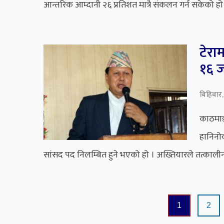
आन्तरिक आम्दानी २६ प्रतिशत मात्रै संकलन गर्न सकेको हो।
टेरा
१६ जन
बिहिबार,
काठमाड
हानिनोक
सांसद पद निलम्बित हुने भएको हो । अख्तियारले तत्कालीन
Posts
1
2
pagination