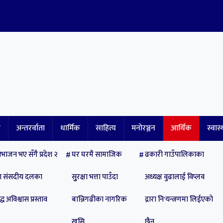
ि
अन्तरर्वाता
धार्मिक
साहित्य
मनोरञ्जन
आर्थिक
स्वास्
भाजन भए सँगै प्रदेश २
घर घरमै सामाजिक
ढकारी गाउँपालिकाका
पा संसदीय दलका
सुुरक्षा भत्ता पाउँदा
अध्यक्ष वुढालाई विप्लव
्ध अविश्वास प्रस्ताव
बान्निगढीका नागरिक
द्रारा नि'यन्त्रणमा लिईएको
खुसि
छैन