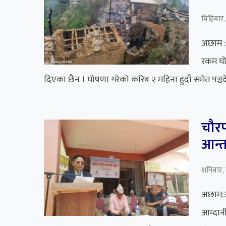
बिहिबार,
अछाम :
रकम घो
दिएका छैन । घोषणा गरेको करिब २ महिना हुदाँ समेत पञ्च
चौरप
आन्त
शनिबार,
अछाम:अ
आम्दान