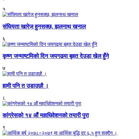
५
संघियता खारेज हुनसक्छ, झलनाथ खनाल
६
कृष्ण जन्माष्टमिको दिन जयगढमा बृहत देउडा खेल हुँने
७
हामी पनि त उडाउछौ ।
८
कांग्रेसको १४ औं महाधिवेशनको तयारी पुरा
९