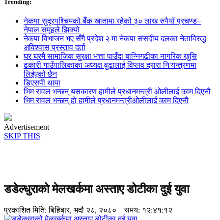
Trending:
नेकपा सुदूरपश्चिमको बैँक खातामा रहेको ३० लाख रुपैयाँ प्रचण्ड–
नेपाल समूहले झिक्य‍ो
नेकपा विभाजन भए सँगै प्रदेश २ मा नेकपा संसदीय दलका नेताविरुद्ध
अविश्वास प्रस्ताव दर्ता
घर घरमै सामाजिक सुुरक्षा भत्ता पाउँदा बान्निगढीका नागरिक खुसि
ढकारी गाउँपालिकाका अध्यक्ष वुढालाई विप्लव द्रारा नि'यन्त्रणमा
लिईएको छैन
डिएसपी थापा
भिम रावल भन्छन् यसकारण हामीले प्रधानमन्त्री ओलीलाई काम दिएनौ
भिम रावल भन्छन् हो हामीले प्रधानमन्त्रीओलीलाई काम दिएनौ
Advertisement
SKIP THIS
डडेल्धुराको मेलखर्कमा अस्ताए डोटीका दुई युवा
प्रकाशित मिति:
बिहिबार, भदौ २८, २०८०
समय: १२:४१:१२