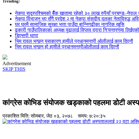
Trending:
नेकपा सुदूरपश्चिमको बैँक खातामा रहेको ३० लाख रुपैयाँ प्रचण्ड–नेपाल स
नेकपा विभाजन भए सँगै प्रदेश २ मा नेकपा संसदीय दलका नेताविरुद्ध अविश्
घर घरमै सामाजिक सुुरक्षा भत्ता पाउँदा बान्निगढीका नागरिक खुसि
ढकारी गाउँपालिकाका अध्यक्ष वुढालाई विप्लव द्रारा नि'यन्त्रणमा लिईएक
डिएसपी थापा
भिम रावल भन्छन् यसकारण हामीले प्रधानमन्त्री ओलीलाई काम दिएनौ
भिम रावल भन्छन् हो हामीले प्रधानमन्त्रीओलीलाई काम दिएनौ
Advertisement
SKIP THIS
कांग्रेस कोभिड संयोजक खड्काको पहलमा डोटी अस्
प्रकाशित मिति:
सोमबार, जेठ ०३, २०७८
समय: ७:२०:३५