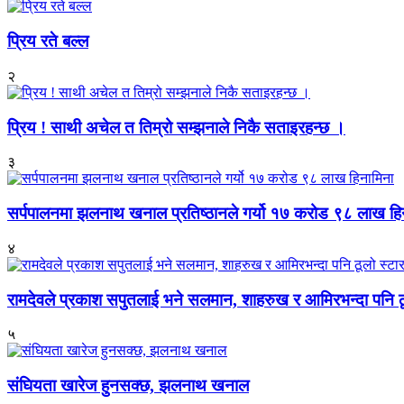
प्रिय रते बल्ल
२
प्रिय ! साथी अचेल त तिम्रो सम्झनाले निकै सताइरहन्छ ।
३
सर्पपालनमा झलनाथ खनाल प्रतिष्ठानले गर्यो १७ करोड ९८ लाख हि
४
रामदेवले प्रकाश सपुतलाई भने सलमान, शाहरुख र आमिरभन्दा पनि ठू
५
संघियता खारेज हुनसक्छ, झलनाथ खनाल