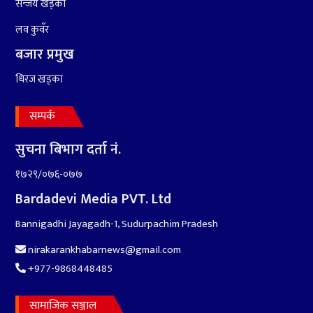
सन्जय खड्का
लव कुवँर
बजार प्रमुख
धिरज खड्का
सम्पर्क
सुचना बिभाग दर्ता नं.
१७२९/०७६-०७७
Bardadevi Media PVT. Ltd
Bannigadhi Jayagadh-1, Sudurpachim Pradesh
nirakarankhabarnews@gmail.com
+977-9868448485
सामाजिक सञ्जाल