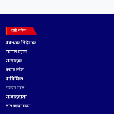
७
कृष्ण जन्माष्टमिको दिन जयगढमा
बृहत देउडा खेल हुँने
हाम्रो बारेमा
८
हामी पनि त उडाउछौ ।
प्रबन्धक निर्देशक
तारामान खड्का
९
कांग्रेसको १४ औं महाधिवेशनको
तयारी पुरा
सम्पादक
धनराज कटेल
१०
आर्थिक बर्ष २०७८÷२०७९ मा
प्राविधिक
आर्थिक बुद्धि दर ६.५ हुन सक्दैन ।
नारायण रावल
सम्वाददाता
लाल बहादुर चदारा