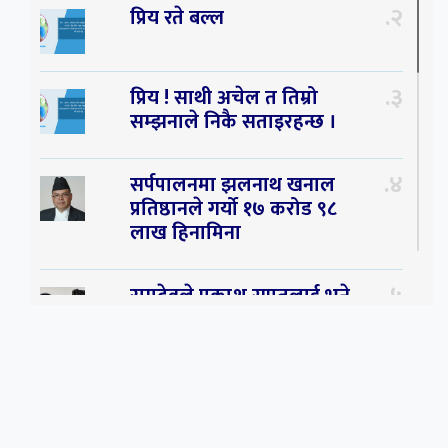
२
प्रिय रते बल्ल
३
प्रिय ! साथी अचेल त तिम्रो
सम्झनाले निकै सताइरहन्छ ।
४
सर्पपालनमा झलनाथ खनाल
प्रतिष्ठानले गर्यो १७ करोड ९८
लाख हिनामिना
५
रामदेवले प्रकाश सपुतलाई भने
सलमान, शाहरुख र आमिरभन्दा
पनि ठूलो स्टार
६
संघियता खारेज हुनसक्छ,
झलनाथ खनाल