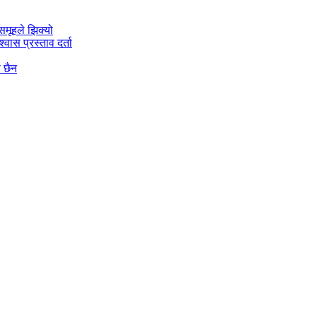
मूहले झिक्य‍ो
वास प्रस्ताव दर्ता
ो छैन