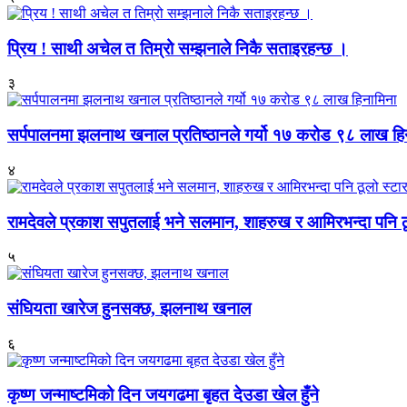
प्रिय ! साथी अचेल त तिम्रो सम्झनाले निकै सताइरहन्छ ।
३
सर्पपालनमा झलनाथ खनाल प्रतिष्ठानले गर्यो १७ करोड ९८ लाख हि
४
रामदेवले प्रकाश सपुतलाई भने सलमान, शाहरुख र आमिरभन्दा पनि ठू
५
संघियता खारेज हुनसक्छ, झलनाथ खनाल
६
कृष्ण जन्माष्टमिको दिन जयगढमा बृहत देउडा खेल हुँने