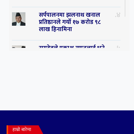
४
सर्पपालनमा झलनाथ खनाल
प्रतिष्ठानले गर्यो १७ करोड ९८
लाख हिनामिना
५
रामदेवले प्रकाश सपुतलाई भने
सलमान, शाहरुख र आमिरभन्दा
पनि ठूलो स्टार
६
संघियता खारेज हुनसक्छ,
झलनाथ खनाल
७
कृष्ण जन्माष्टमिको दिन जयगढमा
बृहत देउडा खेल हुँने
हाम्रो बारेमा
८
हामी पनि त उडाउछौ ।