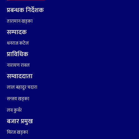
प्रबन्धक निर्देशक
तारामान खड्का
९
कांग्रेसको १४ औं महाधिवेशनको
तयारी पुरा
सम्पादक
धनराज कटेल
१०
आर्थिक बर्ष २०७८÷२०७९ मा
प्राविधिक
आर्थिक बुद्धि दर ६.५ हुन सक्दैन ।
नारायण रावल
सम्वाददाता
लाल बहादुर चदारा
सन्जय खड्का
लव कुवँर
बजार प्रमुख
धिरज खड्का