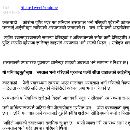
163
Share
Tweet
Youtube
SHARES
काठमाडौ । कोरोना पुष्टि भएर गत शनिवार अस्पताल भर्ना गरिएकी पूर्वरानी कोम
उनलाई आईसीयूमा सारिएको अस्पतालले जनाएको छ। यस अघि घरमै आइसोलेसनमा रह
‘उहाँमा श्वासप्रश्वासको समस्या देखिएको र अक्सिजनको समेत कमी देखिएपछि आ
पुष्टि भएपछि पूर्वराजा ज्ञानेन्द्र शाहसंगै अस्पताल भर्ना भएकी थिइन् । उनीहर
अस्पतालमै उपचाररत पूर्वराजा ज्ञानेन्द्र शाहको अवस्था भने सामान्य र स्थिर 
यो पनि पढ्नुहोस्अ – स्पताल भर्ना गरिएकी प्रचण्ड पत्नी सीता दाहालको आईसीय
काठमाडौ । फेरी स्वास्थ्यमा समस्या आएर मंगलवार अस्पताल भर्ना गरिएकी नेकप
जटिलता आएपछि ललितपुरको मेडिसिटी अस्पतालमा भर्ना गरिएको छ।
प्रचण्डको पारिवारिक स्रोतले दिएको जानकारीअनुसार सीताको स्वास्थ्यमा समस
उनी पार्किन्सन्स्जस्तै जटिल रोग पीएसपीवाट ग्रसित छन् । छोरा प्रकाशको मृत
छन् । छोरी गंगा दाहालले आमालाई दुई दिनदेखि शरीरमा सोडियमको कमी र पिसा
‘अहिले आमाको स्वास्थ्यमा क्रमिक सुधार छ। चासो व्यक्त गरी स्वास्थ्य लाभ र
अस्पताल भर्ना गरेर उपचार गरिएको थियो।