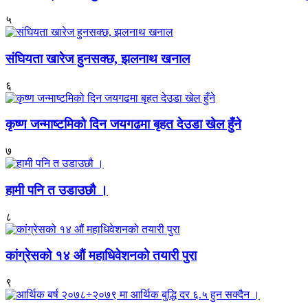
५
संघियता खारेज हुनसक्छ, झलनाथ खनाल
६
कृष्ण जन्माष्टमिको दिन जयगढमा बृहत देउडा खेल हुँने
७
हामी पनि त उडाउछौ ।
८
कांग्रेसको १४ औं महाधिवेशनको तयारी पुरा
९