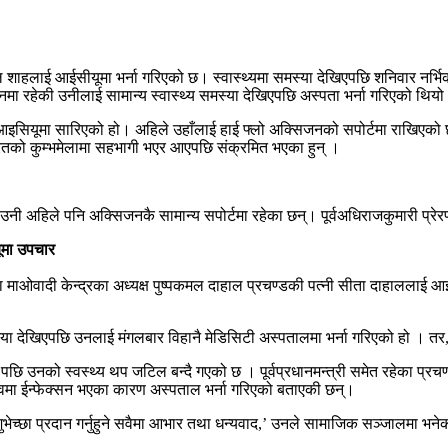
ल शाहलाई आईसीयूमा भर्ना गरिएको छ। स्वास्थ्यमा समस्या देखिएपछि शनिवार नर्भ
ेकी उनीलाई सामान्य स्वास्थ्य समस्या देखिएपछि अस्पता भर्ना गरिएको थियो
इसियूमा सारिएको हो। अहिले उहाँलाई हाई फ्लो अक्सिजनको सपोर्टमा राखिएको छ।
ु भारतको कुम्भमेलामा सहभागी भएर आएपछि संक्रमित भएका हुन् ।
छ। उनी अहिले पनि अक्सिजनकै सामान्य सपोर्टमा रहेका छन्। पूर्वअधिराजकुमारी प्
ूमा उपचार
ा माओवादी केन्द्रका अध्यक्ष पुष्पकमल दाहाल प्रचण्डकी पत्नी सीता दाहाललाई 
्या देखिएपछि उनलाई मंगलबार विहानै मेडिसिटी अस्पतालमा भर्ना गरिएको हो । त
्यु पछि उनको स्वस्थ्य थप जटिल बन्दै गएको छ । पूर्वप्रधानमन्त्री समेत रहेका 
वमा ईन्फेक्सन भएका कारण अस्पताल भर्ना गरिएको बताएकी छन्।
 शुभेच्छा प्रदान गर्नुहुने सवैमा आभार तथा धन्यवाद,’ उनले सामाजिक सञ्जालमा