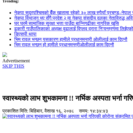
Trending:
नेकपा सुदूरपश्चिमको बैँक खातामा रहेको ३० लाख रुपैयाँ प्रचण्ड–नेपाल स
नेकपा विभाजन भए सँगै प्रदेश २ मा नेकपा संसदीय दलका नेताविरुद्ध अविश्
घर घरमै सामाजिक सुुरक्षा भत्ता पाउँदा बान्निगढीका नागरिक खुसि
ढकारी गाउँपालिकाका अध्यक्ष वुढालाई विप्लव द्रारा नि'यन्त्रणमा लिईएक
डिएसपी थापा
भिम रावल भन्छन् यसकारण हामीले प्रधानमन्त्री ओलीलाई काम दिएनौ
भिम रावल भन्छन् हो हामीले प्रधानमन्त्रीओलीलाई काम दिएनौ
Advertisement
SKIP THIS
स्वास्थ्यको लाभ शुभकामना !! नर्भिक अस्पता भर्ना गर
प्रकाशित मिति:
बिहिबार, वैशाख १६, २०७८
समय: १४:३४:४३