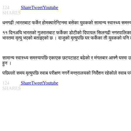
124
Share
Tweet
Youtube
SHARES
धनगढी :भारतबाट फर्केर होमक्वारेन्टिनमा बसेका युवकको सामान्य स्वास्थ्य समस्
११ दिनअघि भारतको गुजरातबाट फर्केका डोटीको दिपायल सिलगढी नगरपालिका–१
भारतमा मृत्यु भएको बताइएको छ । दाजुको मृत्युपछि घर फर्केका ती युवकको पन
सामान्य स्वास्थ्य समस्यापछि एकाएक छटपटाहट बढेको र मंगलबार आफ्नै घरमा उनको
हुन ।
पछिल्लो समय मृत्युपछि स्वाब परीक्षण नगर्ने मन्त्रालयको निर्देशन रहेकोले स्व
124
Share
Tweet
Youtube
SHARES