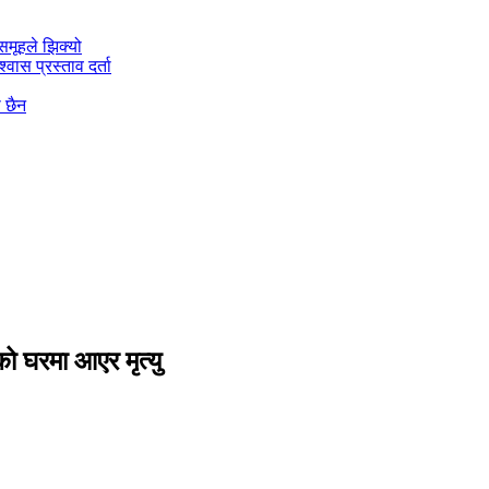
मूहले झिक्य‍ो
वास प्रस्ताव दर्ता
ो छैन
ो घरमा आएर मृत्यु