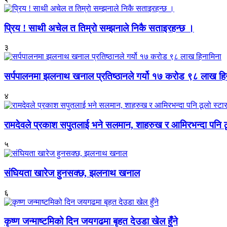
प्रिय ! साथी अचेल त तिम्रो सम्झनाले निकै सताइरहन्छ ।
३
सर्पपालनमा झलनाथ खनाल प्रतिष्ठानले गर्यो १७ करोड ९८ लाख हि
४
रामदेवले प्रकाश सपुतलाई भने सलमान, शाहरुख र आमिरभन्दा पनि ठू
५
संघियता खारेज हुनसक्छ, झलनाथ खनाल
६
कृष्ण जन्माष्टमिको दिन जयगढमा बृहत देउडा खेल हुँने