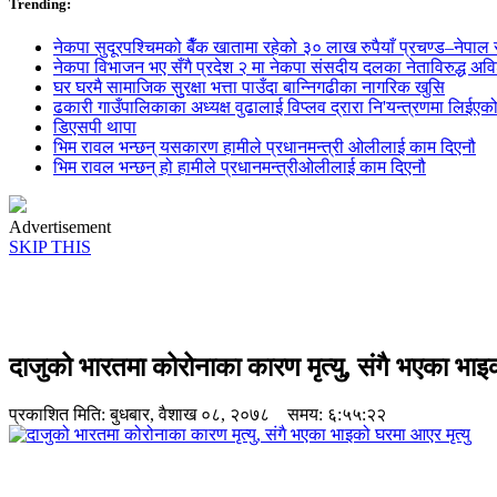
Trending:
नेकपा सुदूरपश्चिमको बैँक खातामा रहेको ३० लाख रुपैयाँ प्रचण्ड–नेपाल स
नेकपा विभाजन भए सँगै प्रदेश २ मा नेकपा संसदीय दलका नेताविरुद्ध अविश्
घर घरमै सामाजिक सुुरक्षा भत्ता पाउँदा बान्निगढीका नागरिक खुसि
ढकारी गाउँपालिकाका अध्यक्ष वुढालाई विप्लव द्रारा नि'यन्त्रणमा लिईएक
डिएसपी थापा
भिम रावल भन्छन् यसकारण हामीले प्रधानमन्त्री ओलीलाई काम दिएनौ
भिम रावल भन्छन् हो हामीले प्रधानमन्त्रीओलीलाई काम दिएनौ
Advertisement
SKIP THIS
दाजुको भारतमा कोरोनाका कारण मृत्यु, संगै भएका भाइक
प्रकाशित मिति:
बुधबार, वैशाख ०८, २०७८
समय: ६:५५:२२