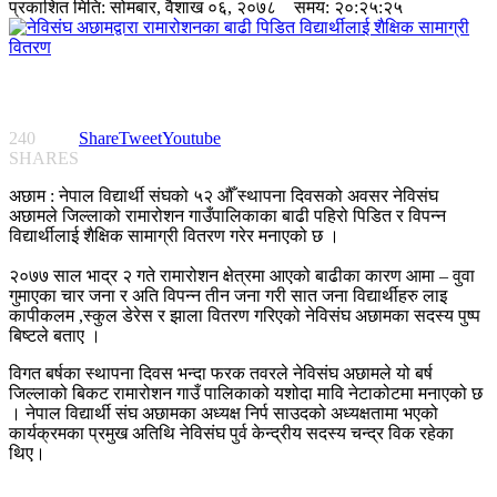
प्रकाशित मिति:
सोमबार, वैशाख ०६, २०७८
समय: २०:२५:२५
240
Share
Tweet
Youtube
SHARES
अछाम : नेपाल विद्यार्थी संघको ५२ औँ स्थापना दिवसको अवसर नेविसंघ
अछामले जिल्लाको रामारोशन गाउँपालिकाका बाढी पहिरो पिडित र विपन्न
विद्यार्थीलाई शैक्षिक सामाग्री वितरण गरेर मनाएको छ ।
२०७७ साल भाद्र २ गते रामारोशन क्षेत्रमा आएको बाढीका कारण आमा – वुवा
गुमाएका चार जना र अति विपन्न तीन जना गरी सात जना विद्यार्थीहरु लाइ
कापीकलम ,स्कुल डेरेस र झाला वितरण गरिएको नेविसंघ अछामका सदस्य पुष्प
बिष्टले बताए ।
विगत बर्षका स्थापना दिवस भन्दा फरक तवरले नेविसंघ अछामले यो बर्ष
जिल्लाको बिकट रामारोशन गाउँ पालिकाको यशोदा मावि नेटाकोटमा मनाएको छ
। नेपाल विद्यार्थी संघ अछामका अध्यक्ष निर्प साउदको अध्यक्षतामा भएको
कार्यक्रमका प्रमुख अतिथि नेविसंघ पुर्व केन्द्रीय सदस्य चन्द्र विक रहेका
थिए।