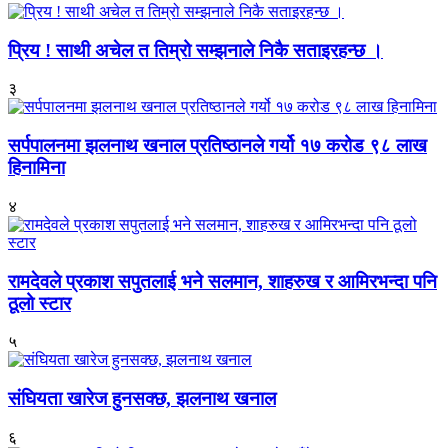
प्रिय ! साथी अचेल त तिम्रो सम्झनाले निकै सताइरहन्छ ।
३
सर्पपालनमा झलनाथ खनाल प्रतिष्ठानले गर्यो १७ करोड ९८ लाख
हिनामिना
४
रामदेवले प्रकाश सपुतलाई भने सलमान, शाहरुख र आमिरभन्दा पनि
ठूलो स्टार
५
संघियता खारेज हुनसक्छ, झलनाथ खनाल
६