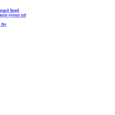
मूहले झिक्य‍ो
वास प्रस्ताव दर्ता
ो छैन