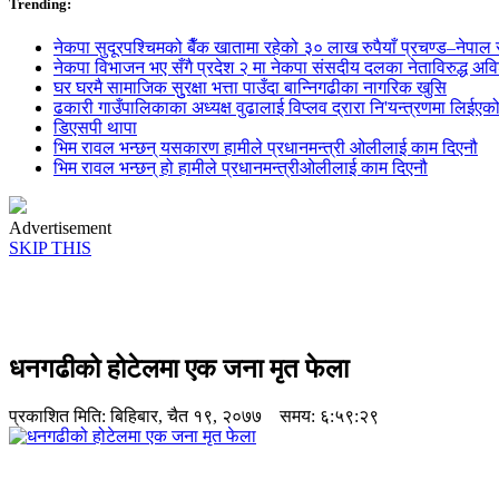
Trending:
नेकपा सुदूरपश्चिमको बैँक खातामा रहेको ३० लाख रुपैयाँ प्रचण्ड–नेपाल स
नेकपा विभाजन भए सँगै प्रदेश २ मा नेकपा संसदीय दलका नेताविरुद्ध अविश्
घर घरमै सामाजिक सुुरक्षा भत्ता पाउँदा बान्निगढीका नागरिक खुसि
ढकारी गाउँपालिकाका अध्यक्ष वुढालाई विप्लव द्रारा नि'यन्त्रणमा लिईएक
डिएसपी थापा
भिम रावल भन्छन् यसकारण हामीले प्रधानमन्त्री ओलीलाई काम दिएनौ
भिम रावल भन्छन् हो हामीले प्रधानमन्त्रीओलीलाई काम दिएनौ
Advertisement
SKIP THIS
धनगढीको होटेलमा एक जना मृत फेला
प्रकाशित मिति:
बिहिबार, चैत १९, २०७७
समय: ६:५९:२९