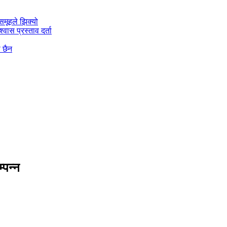
मूहले झिक्य‍ो
वास प्रस्ताव दर्ता
ो छैन
्पन्न