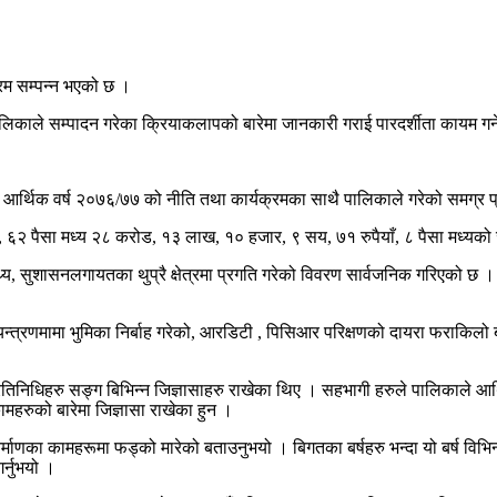
्रम सम्पन्न भएको छ ।
ा पालिकाले सम्पादन गरेका क्रियाकलापको बारेमा जानकारी गराई पारदर्शीता कायम गर
हित आर्थिक वर्ष २०७६/७७ को नीति तथा कार्यक्रमका साथै पालिकाले गरेको समग्र
 ६२ पैसा मध्य २८ करोड, १३ लाख, १० हजार, ९ सय, ७१ रुपैयाँ, ८ पैसा मध्यको
ास्थ्य, सुशासनलगायतका थुप्रै क्षेत्रमा प्रगति गरेको विवरण सार्वजनिक गरिएको 
यन्त्रणमामा भुमिका निर्बाह गरेको, आरडिटी , पिसिआर परिक्षणको दायरा फराकिल
रतिनिधिहरु सङ्ग बिभिन्न जिज्ञासाहरु राखेका थिए । सहभागी हरुले पालिकाले आर्थि
ामहरुको बारेमा जिज्ञासा राखेका हुन ।
ाणका कामहरूमा फड्को मारेको बताउनुभयो । बिगतका बर्षहरु भन्दा यो बर्ष विभिन्न
र्नुभयो ।