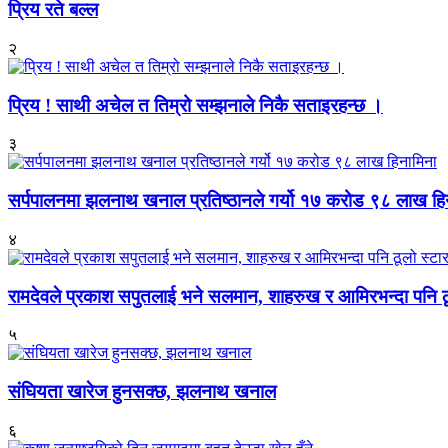
प्रिय रते बल्ल
२
प्रिय ! साथी अचेल त तिम्रो सम्झनाले निकै सताइरहन्छ ।
३
सर्पपालनमा झलनाथ खनाल प्रतिष्ठानले गर्यो १७ करोड ९८ लाख हि
४
रामदेवले प्रकाश सपुतलाई भने सलमान, शाहरुख र आमिरभन्दा पनि ठू
५
संघियता खारेज हुनसक्छ, झलनाथ खनाल
६