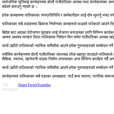
सार्वजनिक सुनिवाई कार्यक्रममा बोल्दै गाउँपालिका अध्यक्ष तथा कार्यक्रमका अध्
बढेको बताउनु भएको छ ।
हरेक कामहरुमा पालिकाका जनप्रतिनिधि र कर्मचारीहरु लाई दोष थुपार्नु भन्दा पनी
पालिकाका सबै वडाहरुमा बिकास निर्माणका कामहरुले फडको पारेकाले आउने दिनमा स
बिदेश बाट आएका वेरोजगार युवाहरु लाई रोजगार बनाउनका लागि विभिन्न कार्यक्र
आफ्ना आवश्य मागहरु लिएर पालिकामा निवेदन दिन समेत गाउँपालिका अध्यक्ष 
साथै उहाँले पालिकाको न्यायिक समितीमा आउने हरेक गुनासाहरुको सम्बोधन गर्न
यसैबिच कार्यक्रममा बोल्दै गाउँपालिका उपाध्यक्ष लोक बहादुर साउदले पालिकाले
शैक्षिक, स्वास्थ, खानेपानी सडक निर्माण लगायतका अन्य विभिन्न कार्यहरु गर्दै अग
साथै उहाँले पालिकाको न्यायिक समितीमा आउने हरेक गुनासाहरुको सम्बोधन गर्
कार्यक्रममा पालिकाका सबै वडाका अध्यक्षहरु, गाउँ सभा सदस्य, नागरिक समाज
120
Share
Tweet
Youtube
SHARES