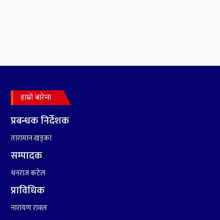
हाम्रो बारेमा
४
सर्पपालनमा झलनाथ खनाल
प्रतिष्ठानले गर्यो १७ करोड ९८
प्रबन्धक निर्देशक
लाख हिनामिना
तारामान खड्का
सम्पादक
धनराज कटेल
प्राविधिक
नारायण रावल