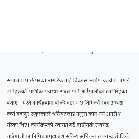
नागरिकको निवेदन परेकोमा उनिहरुको आर्थिक अवस्था हेरर
श्रमिक छनोट गरिएको यस कार्यक्रम छुटेका हरुलाई अन्य
कार्यक्रम सहभागी गराईने अध्यक्ष खड्काले बताए। श्रमिक हरुले
काम गर्ने ठाउँ पनि आफ्नै गाउँ भएका हुदा आफ्नो ठाउँको
विकासको निम्ति ईमान्दार भएर काम गर्न अनुरोध गरे।
समाजमा पछि परेका नागरिकलाई विकास निर्माण कार्यमा लगाई
उनिहरुको आर्थिक अवस्था सबल पार्न गाउँपालीका लागिरहेको
बताए । यस्तै कार्यक्रममा बोल्दै वडा नं ४ तिमिल्सैनका अध्यक्ष
कर्ण बहादुर ठकुल्लाले श्रमिहरुलाई नमुना काम गर्न अनुरोध
गरेका थिए। कार्यक्रमको स्वागत गर्दै बान्नीगढी जयगढ
गाउँपालीका निमित्त प्रमुख प्रशासकिय अधिकृत रामचन्द्र जोशिले