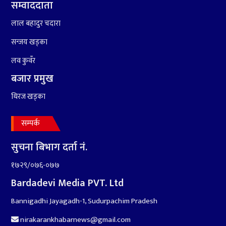
सम्वाददाता
५
रामदेवले प्रकाश सपुतलाई भने
लाल बहादुर चदारा
सलमान, शाहरुख र आमिरभन्दा
पनि ठूलो स्टार
सन्जय खड्का
लव कुवँर
बजार प्रमुख
धिरज खड्का
सम्पर्क
सुचना बिभाग दर्ता नं.
१७२९/०७६-०७७
Bardadevi Media PVT. Ltd
६
संघियता खारेज हुनसक्छ,
झलनाथ खनाल
Bannigadhi Jayagadh-1, Sudurpachim Pradesh
nirakarankhabarnews@gmail.com