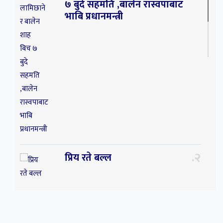
७ बुदे सहमति ,बालेन रास्वपाबाट
भाबि प्रधानमन्त्री
२
प्रिय रते बल्ल
३
प्रिय ! साथी अचेल त तिम्रो
सम्झनाले निकै सताइरहन्छ ।