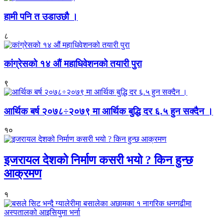
हामी पनि त उडाउछौ ।
८
कांग्रेसको १४ औं महाधिवेशनको तयारी पुरा
९
आर्थिक बर्ष २०७८÷२०७९ मा आर्थिक बुद्धि दर ६.५ हुन सक्दैन ।
१०
इजरायल देशको निर्माण कसरी भयो ? किन हुन्छ
आक्रमण
१