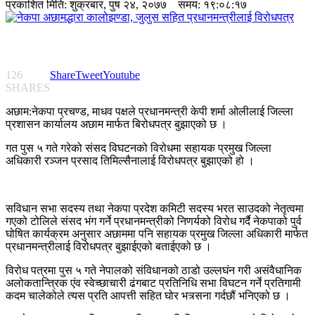
प्रकाशित मिति:
शुक्रबार, पुष २४, २०७७
समय: १९:०८:१७
126
Share
Tweet
Youtube
SHARES
अछाम:नेकपा प्रचण्ड, माधव पक्षले प्रधानमन्त्री केपी शर्मा ओलीलाई जिल्ला
प्रशासन कार्यालय अछाम मार्फत बिरोधपत्र बुझाएको छ ।
गत पुस ५ गते गरेको संसद विघटनको विरोधमा सहायक प्रमुख जिल्ला
अधिकारी रञ्जन प्रसाद तिमिल्सैनालाई विरोधपत्र बुझाएको हो ।
सविधान सभा सदस्य तथा नेकपा प्रदेश कमिटी सदस्य भरत साउदको नेतृत्वमा
गएको टोलिले संसद भंग गर्ने प्रधानमन्त्रीको निणर्यको विरोध गर्दै नेकपाको पुर्व
घोषित कार्यक्रम अनुसार अछाममा पनि सहायक प्रमुख जिल्ला अधिकारी मार्फत
प्रधानमन्त्रीलाई विरोधपत्र बुझाईएको बताईएको छ ।
विरोध पत्रमा पुस ५ गते नेपालको संविधानको ठाडो उल्लघंन गरी असंवैधानिक
अलोकतान्त्रिक एंव स्वेच्छाचारी ढंगबाट प्रतिनिधि सभा विघटन गर्ने प्रतिगामी
कदम चालेकोले त्यस प्रति आपत्ती सहित घोर भत्र्सना गर्दछौं भनिएको छ ।