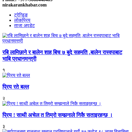
nirakarankhabar.com
ट्रेन्डिङ
लोकप्रिय
ताजा अपडेट
रबि लामिछाने र बालेन शाह बिच ७ बुदे सहमति ,बालेन रास्वपाबाट
भाबि प्रधानमन्त्री
१
प्रिय रते बल्ल
२
प्रिय ! साथी अचेल त तिम्रो सम्झनाले निकै सताइरहन्छ ।
३