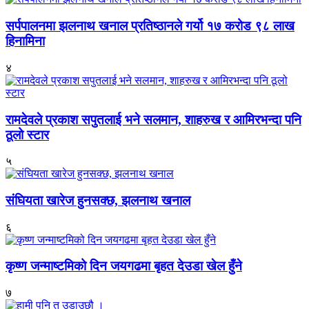
सर्पपालनमा झलनाथ खनाल प्रतिष्ठानले गर्यो १७ करोड ९८ लाख
हिनामिना
४
रामदेवले प्रकाश सपुतलाई भने सलमान, शाहरुख र आमिरभन्दा पनि
ठूलो स्टार
५
संघियता खारेज हुनसक्छ, झलनाथ खनाल
६
कृष्ण जन्माष्टमिको दिन जयगढमा बृहत देउडा खेल हुँने
७