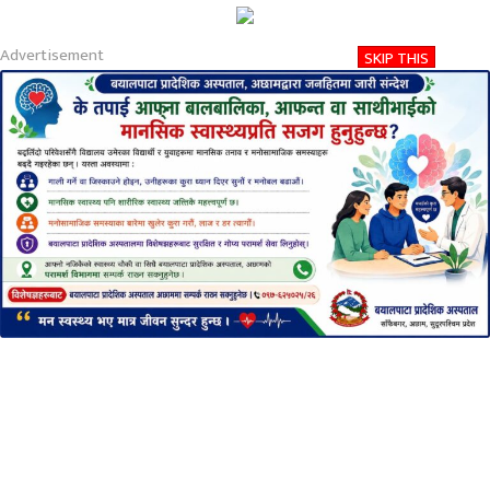
About
Contact
Privacy
2026-08-09 02:24 PM
Advertisement
SKIP THIS
आइतबार, साउन २४, २०८३
Nirakaran Khabar
सुदूरपश्चीमबाट निवाचीत
एमालेका १६ सांसद कता
प्रकाशित मिति:
बुधबार, भदौ ०२, २०७८
समय: ९:५०:४४