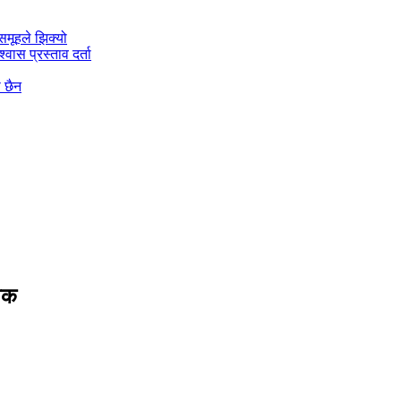
मूहले झिक्य‍ो
वास प्रस्ताव दर्ता
ो छैन
निक