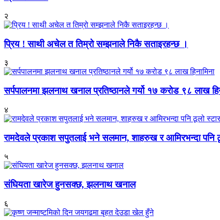
२
प्रिय ! साथी अचेल त तिम्रो सम्झनाले निकै सताइरहन्छ ।
३
सर्पपालनमा झलनाथ खनाल प्रतिष्ठानले गर्यो १७ करोड ९८ लाख हि
४
रामदेवले प्रकाश सपुतलाई भने सलमान, शाहरुख र आमिरभन्दा पनि ठू
५
संघियता खारेज हुनसक्छ, झलनाथ खनाल
६