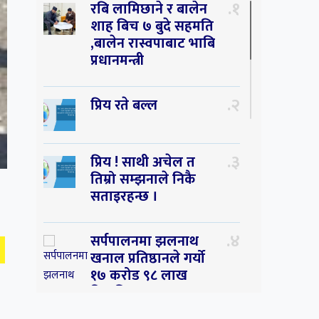
१
रबि लामिछाने र बालेन
शाह बिच ७ बुदे सहमति
,बालेन रास्वपाबाट भाबि
प्रधानमन्त्री
२
प्रिय रते बल्ल
३
प्रिय ! साथी अचेल त
तिम्रो सम्झनाले निकै
सताइरहन्छ ।
४
सर्पपालनमा झलनाथ
खनाल प्रतिष्ठानले गर्यो
१७ करोड ९८ लाख
हिनामिना