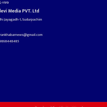
६-०७७
evi Media PVT. Ltd
hi Jayagadh-1, Sudurpachim
arankhabarnews@gmail.com
9868448485