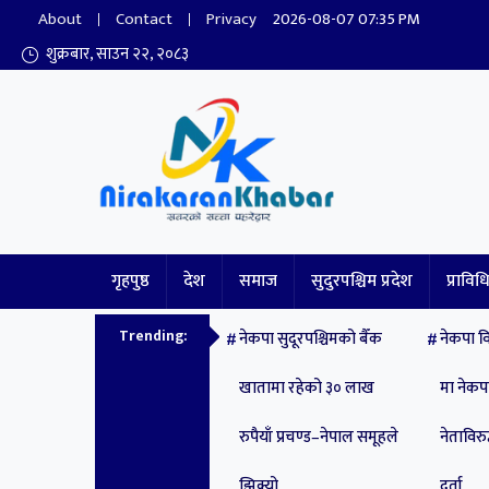
About
Contact
Privacy
2026-08-07 07:35 PM
शुक्रबार, साउन २२, २०८३
Nirakaran Khabar
गृहपुष्ठ
देश
समाज
सुदुरपश्चिम प्रदेश
प्राविध
Trending:
नेकपा सुदूरपश्चिमको बैँक
नेकपा वि
खातामा रहेको ३० लाख
मा नेक
रुपैयाँ प्रचण्ड–नेपाल समूहले
नेताविरुद
झिक्य‍ो
दर्ता