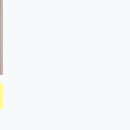
८
हामी पनि त उडाउछौ ।
९
कांग्रेसको १४ औं
महाधिवेशनको तयारी
पुरा
१०
आर्थिक बर्ष
२०७८÷२०७९ मा
आर्थिक बुद्धि दर ६.५ हुन
सक्दैन ।