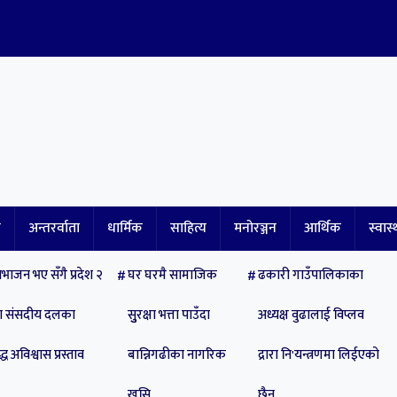
ि
अन्तरर्वाता
धार्मिक
साहित्य
मनोरञ्जन
आर्थिक
स्वास्
भाजन भए सँगै प्रदेश २
घर घरमै सामाजिक
ढकारी गाउँपालिकाका
पा संसदीय दलका
सुुरक्षा भत्ता पाउँदा
अध्यक्ष वुढालाई विप्लव
्ध अविश्वास प्रस्ताव
बान्निगढीका नागरिक
द्रारा नि'यन्त्रणमा लिईएको
खुसि
छैन