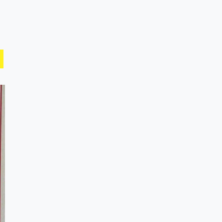
६
संघियता खारेज
हुनसक्छ, झलनाथ
खनाल
७
कृष्ण जन्माष्टमिको दिन
जयगढमा बृहत देउडा
खेल हुँने