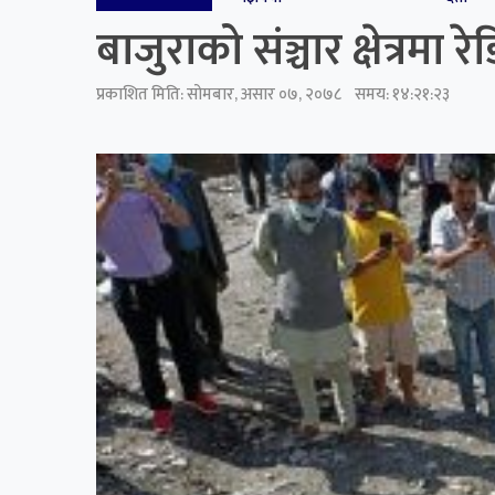
बाजुराको संञ्चार क्षेत्रमा 
प्रकाशित मिति:
सोमबार, असार ०७, २०७८
समय: १४:२१:२३