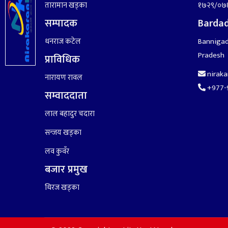
तारामान खड्का
१७२९/०७
सम्पादक
Bardad
धनराज कटेल
Bannigad
Pradesh
प्राविधिक
nirak
नारायण रावल
+977-
सम्वाददाता
लाल बहादुर चदारा
सन्जय खड्का
लव कुवँर
बजार प्रमुख
धिरज खड्का