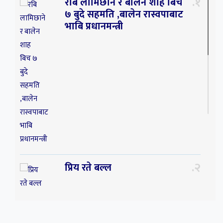
१
रबि लामिछाने र बालेन शाह बिच
७ बुदे सहमति ,बालेन रास्वपाबाट
भाबि प्रधानमन्त्री
२
प्रिय रते बल्ल
३
प्रिय ! साथी अचेल त तिम्रो