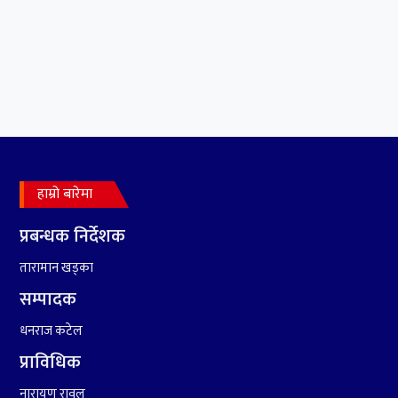
सम्झनाले निकै सताइरहन्छ ।
हाम्रो बारेमा
४
सर्पपालनमा झलनाथ खनाल
प्रतिष्ठानले गर्यो १७ करोड ९८
प्रबन्धक निर्देशक
लाख हिनामिना
तारामान खड्का
सम्पादक
५
रामदेवले प्रकाश सपुतलाई भने
सलमान, शाहरुख र आमिरभन्दा
धनराज कटेल
पनि ठूलो स्टार
प्राविधिक
नारायण रावल