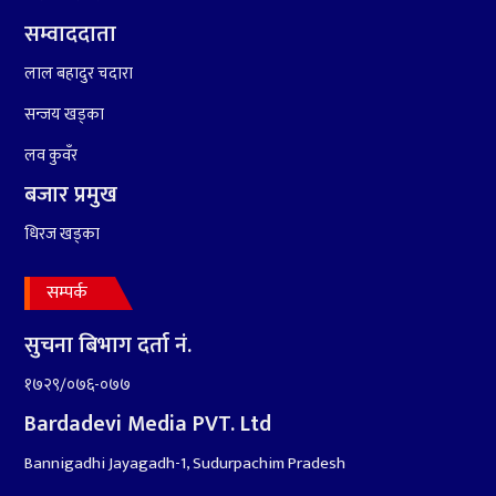
६
संघियता खारेज हुनसक्छ,
झलनाथ खनाल
सम्वाददाता
लाल बहादुर चदारा
७
कृष्ण जन्माष्टमिको दिन जयगढमा
सन्जय खड्का
बृहत देउडा खेल हुँने
लव कुवँर
८
बजार प्रमुख
हामी पनि त उडाउछौ ।
धिरज खड्का
सम्पर्क
सुचना बिभाग दर्ता नं.
९
कांग्रेसको १४ औं महाधिवेशनको
तयारी पुरा
१७२९/०७६-०७७
Bardadevi Media PVT. Ltd
१०
आर्थिक बर्ष २०७८÷२०७९ मा
Bannigadhi Jayagadh-1, Sudurpachim Pradesh
आर्थिक बुद्धि दर ६.५ हुन सक्दैन ।