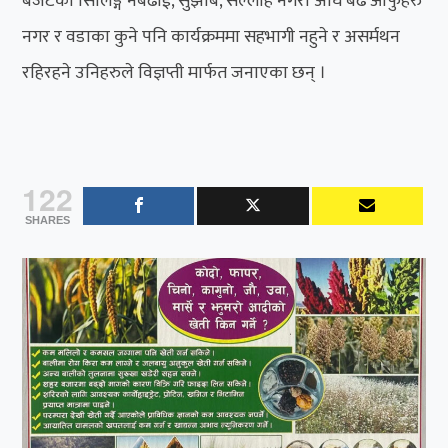
बजेटको सिलिङ्ग नबढाई, सुझाब, सल्लाह नगरी अघि बढे आफुहरु
नगर र वडाका कुने पनि कार्यक्रममा सहभागी नहुने र असर्मथन
रहिरहने उनिहरुले विज्ञप्ती मार्फत जनाएका छन् ।
122
SHARES