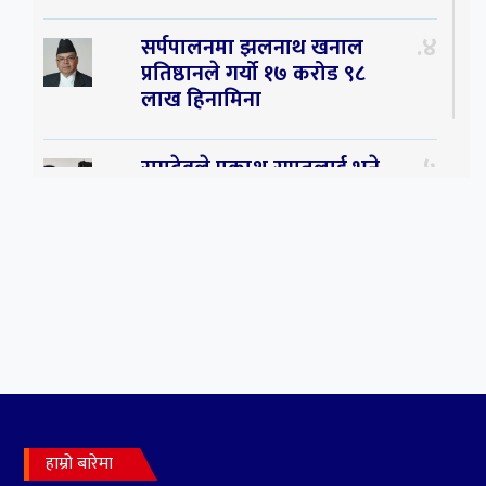
४
सर्पपालनमा झलनाथ खनाल
प्रतिष्ठानले गर्यो १७ करोड ९८
लाख हिनामिना
५
रामदेवले प्रकाश सपुतलाई भने
सलमान, शाहरुख र आमिरभन्दा
पनि ठूलो स्टार
६
संघियता खारेज हुनसक्छ,
झलनाथ खनाल
७
कृष्ण जन्माष्टमिको दिन जयगढमा
बृहत देउडा खेल हुँने
हाम्रो बारेमा
८
हामी पनि त उडाउछौ ।