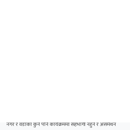
राजनितिक पूर्वाग्रह, अप्ठेरो पार्नु, कार्यक्रम असफल पार्नु र
विकास निर्माण गर्नु हुदैँन भन्ने आफुहरुको उद्देश्य नभएको वडा नं.
१, २, ३, ७, ११, १२ वडाध्यक्ष वडा नं ५ बाट निर्वाचित वडा सदस्यको
सयुक्त हस्ताक्षरित विज्ञप्तीमा भनिएको छ ।
बजेटको सिलिङ्ग नबढाई, सुझाब, सल्लाह नगरी अघि बढे आफुहरु
नगर र वडाका कुने पनि कार्यक्रममा सहभागी नहुने र असर्मथन