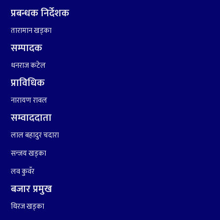
प्रबन्धक निर्देशक
तारामान खड्का
९
कांग्रेसको १४ औं महाधिवेशनको
तयारी पुरा
सम्पादक
धनराज कटेल
१०
आर्थिक बर्ष २०७८÷२०७९ मा
प्राविधिक
आर्थिक बुद्धि दर ६.५ हुन सक्दैन ।
नारायण रावल
सम्वाददाता
लाल बहादुर चदारा
सन्जय खड्का
लव कुवँर
बजार प्रमुख
धिरज खड्का