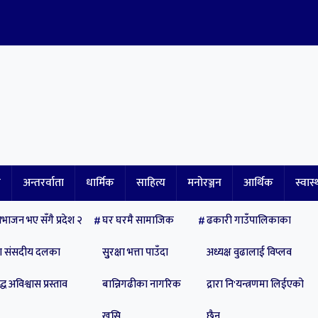
ि
अन्तरर्वाता
धार्मिक
साहित्य
मनोरञ्जन
आर्थिक
स्वास्
भाजन भए सँगै प्रदेश २
घर घरमै सामाजिक
ढकारी गाउँपालिकाका
पा संसदीय दलका
सुुरक्षा भत्ता पाउँदा
अध्यक्ष वुढालाई विप्लव
्ध अविश्वास प्रस्ताव
बान्निगढीका नागरिक
द्रारा नि'यन्त्रणमा लिईएको
खुसि
छैन