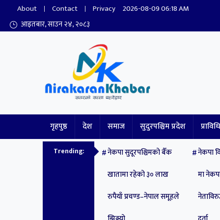
About
Contact
Privacy
2026-08-09 06:18 AM
आइतबार, साउन २४, २०८३
Nirakaran Khabar
गृहपुष्ठ
देश
समाज
सुदुरपश्चिम प्रदेश
प्राविध
Trending:
नेकपा सुदूरपश्चिमको बैँक
नेकपा वि
खातामा रहेको ३० लाख
मा नेक
रुपैयाँ प्रचण्ड–नेपाल समूहले
नेताविरुद
झिक्य‍ो
दर्ता