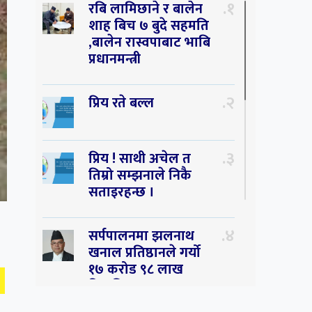
१
रबि लामिछाने र बालेन
शाह बिच ७ बुदे सहमति
,बालेन रास्वपाबाट भाबि
प्रधानमन्त्री
२
प्रिय रते बल्ल
३
प्रिय ! साथी अचेल त
तिम्रो सम्झनाले निकै
सताइरहन्छ ।
४
सर्पपालनमा झलनाथ
खनाल प्रतिष्ठानले गर्यो
१७ करोड ९८ लाख
हिनामिना