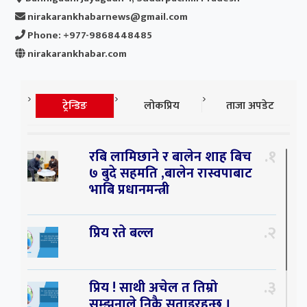
nirakarankhabarnews@gmail.com
Phone: +977-9868448485
nirakarankhabar.com
ट्रेन्डिङ
लोकप्रिय
ताजा अपडेट
१
रबि लामिछाने र बालेन शाह बिच
७ बुदे सहमति ,बालेन रास्वपाबाट
भाबि प्रधानमन्त्री
२
प्रिय रते बल्ल
३
प्रिय ! साथी अचेल त तिम्रो
सम्झनाले निकै सताइरहन्छ ।