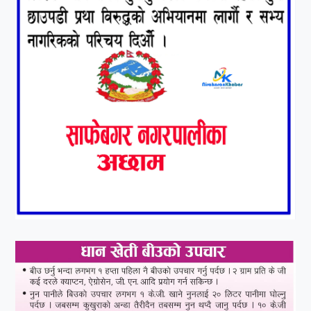
८
हामी पनि त उडाउछौ ।
९
कांग्रेसको १४ औं महाधिवेशनको
तयारी पुरा
१०
आर्थिक बर्ष २०७८÷२०७९ मा
आर्थिक बुद्धि दर ६.५ हुन सक्दैन ।