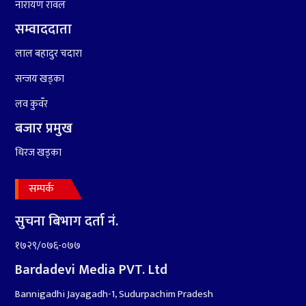
नारायण रावल
सम्वाददाता
लाल बहादुर चदारा
सन्जय खड्का
लव कुवँर
बजार प्रमुख
धिरज खड्का
सम्पर्क
सुचना बिभाग दर्ता नं.
१७२९/०७६-०७७
Bardadevi Media PVT. Ltd
Bannigadhi Jayagadh-1, Sudurpachim Pradesh