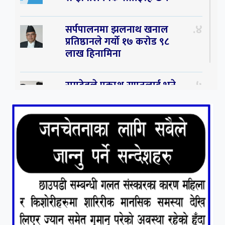
४
सर्पपालनमा झलनाथ खनाल
प्रतिष्ठानले गर्यो १७ करोड ९८
लाख हिनामिना
५
रामदेवले प्रकाश सपुतलाई भने
सलमान, शाहरुख र आमिरभन्दा
पनि ठूलो स्टार
६
संघियता खारेज हुनसक्छ,
झलनाथ खनाल
७
कृष्ण जन्माष्टमिको दिन जयगढमा
बृहत देउडा खेल हुँने