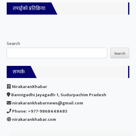
तपाईको प्रतिक्रिया
Search
Search
सम्पर्क
NirakaranKhabar
Bannigadhi Jayagadh-1, Sudurpachim Pradesh
nirakarankhabarnews@gmail.com
Phone: +977-9868448485
nirakarankhabar.com