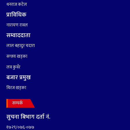
धनराज कटेल
प्राविधिक
नारायण रावल
सम्वाददाता
५
रामदेवले प्रकाश सपुतलाई भने
लाल बहादुर चदारा
सलमान, शाहरुख र आमिरभन्दा
पनि ठूलो स्टार
सन्जय खड्का
लव कुवँर
बजार प्रमुख
धिरज खड्का
सम्पर्क
सुचना बिभाग दर्ता नं.
१७२९/०७६-०७७