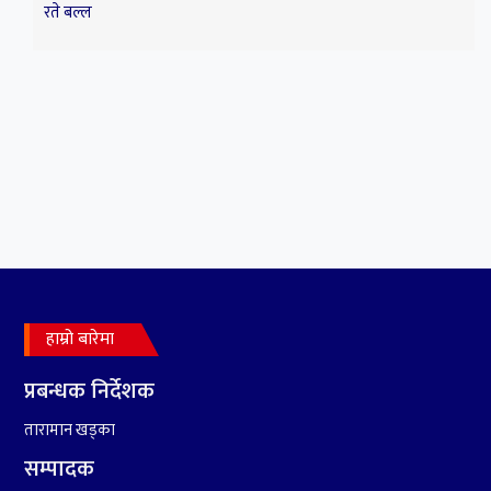
३
प्रिय ! साथी अचेल त तिम्रो
सम्झनाले निकै सताइरहन्छ ।
हाम्रो बारेमा
४
सर्पपालनमा झलनाथ खनाल
प्रतिष्ठानले गर्यो १७ करोड ९८
प्रबन्धक निर्देशक
लाख हिनामिना
तारामान खड्का
सम्पादक