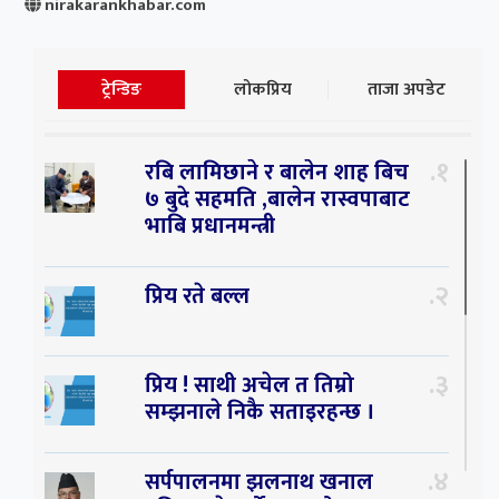
nirakarankhabar.com
ट्रेन्डिङ
लोकप्रिय
ताजा अपडेट
१
रबि लामिछाने र बालेन शाह बिच
७ बुदे सहमति ,बालेन रास्वपाबाट
भाबि प्रधानमन्त्री
२
प्रिय रते बल्ल
३
प्रिय ! साथी अचेल त तिम्रो
सम्झनाले निकै सताइरहन्छ ।
४
सर्पपालनमा झलनाथ खनाल