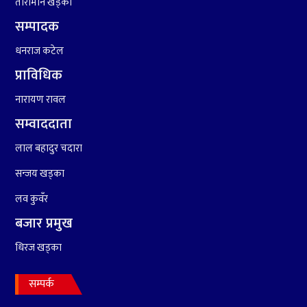
तारामान खड्का
सम्पादक
९
कांग्रेसको १४ औं महाधिवेशनको
धनराज कटेल
तयारी पुरा
प्राविधिक
नारायण रावल
१०
आर्थिक बर्ष २०७८÷२०७९ मा
सम्वाददाता
आर्थिक बुद्धि दर ६.५ हुन सक्दैन ।
लाल बहादुर चदारा
सन्जय खड्का
लव कुवँर
बजार प्रमुख
धिरज खड्का
सम्पर्क