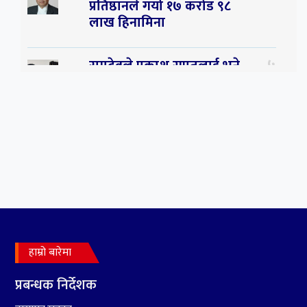
प्रतिष्ठानले गर्यो १७ करोड ९८
लाख हिनामिना
५
रामदेवले प्रकाश सपुतलाई भने
सलमान, शाहरुख र आमिरभन्दा
पनि ठूलो स्टार
६
संघियता खारेज हुनसक्छ,
झलनाथ खनाल
७
कृष्ण जन्माष्टमिको दिन जयगढमा
बृहत देउडा खेल हुँने
हाम्रो बारेमा
८
हामी पनि त उडाउछौ ।
प्रबन्धक निर्देशक