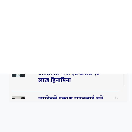
२
प्रिय रते बल्ल
३
प्रिय ! साथी अचेल त तिम्रो
सम्झनाले निकै सताइरहन्छ ।
४
सर्पपालनमा झलनाथ खनाल
प्रतिष्ठानले गर्यो १७ करोड ९८
लाख हिनामिना
५
रामदेवले प्रकाश सपुतलाई भने
सलमान, शाहरुख र आमिरभन्दा
पनि ठूलो स्टार
६
संघियता खारेज हुनसक्छ,