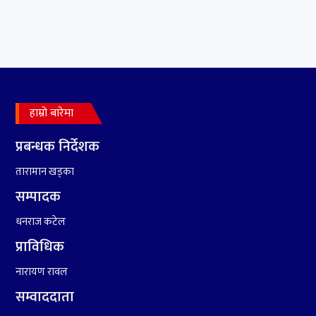
झलनाथ खनाल
७
कृष्ण जन्माष्टमिको दिन जयगढमा
बृहत देउडा खेल हुँने
हाम्रो बारेमा
८
हामी पनि त उडाउछौ ।
प्रबन्धक निर्देशक
तारामान खड्का
९
कांग्रेसको १४ औं महाधिवेशनको
तयारी पुरा
सम्पादक
धनराज कटेल
१०
आर्थिक बर्ष २०७८÷२०७९ मा
प्राविधिक
आर्थिक बुद्धि दर ६.५ हुन सक्दैन ।
नारायण रावल
सम्वाददाता