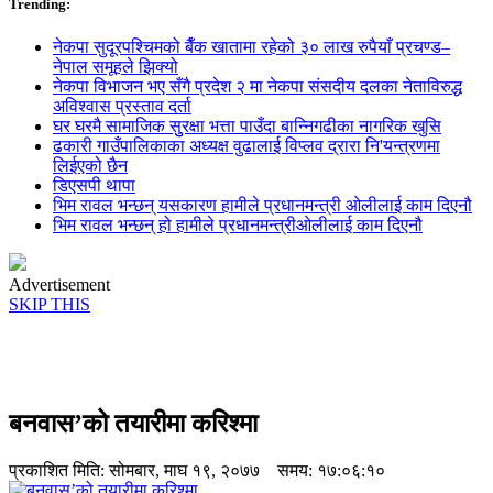
Trending:
नेकपा सुदूरपश्चिमको बैँक खातामा रहेको ३० लाख रुपैयाँ प्रचण्ड–
नेपाल समूहले झिक्य‍ो
नेकपा विभाजन भए सँगै प्रदेश २ मा नेकपा संसदीय दलका नेताविरुद्ध
अविश्वास प्रस्ताव दर्ता
घर घरमै सामाजिक सुुरक्षा भत्ता पाउँदा बान्निगढीका नागरिक खुसि
ढकारी गाउँपालिकाका अध्यक्ष वुढालाई विप्लव द्रारा नि'यन्त्रणमा
लिईएको छैन
डिएसपी थापा
भिम रावल भन्छन् यसकारण हामीले प्रधानमन्त्री ओलीलाई काम दिएनौ
भिम रावल भन्छन् हो हामीले प्रधानमन्त्रीओलीलाई काम दिएनौ
Advertisement
SKIP THIS
बनवास’को तयारीमा करिश्मा
प्रकाशित मिति:
सोमबार, माघ १९, २०७७
समय: १७:०६:१०