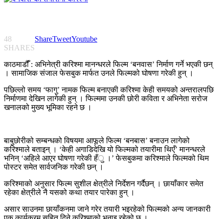
48
Share
Tweet
Youtube
SHARES
काठमाडौंँ : अभिनेत्री करिश्मा मानन्धरले फिल्म ‘बनवास’ निर्माण गर्ने भएकी छन्
। सामाजिक संजाल फेसबुक मार्फत उनले फिल्मको घोषणा गरेकी हुन् ।
पछिल्लो समय ‘फागु’ नामक फिल्म बनाएकी करिश्मा केही समयको अन्तरालपछि
निर्माणमा देखिन लागेकी हुन् । फिल्ममा उनकी छोरी कविता र अभिनेता सरोज
खनालको मुख्य भूमिका रहने छ ।
बाबुछोरीको सम्बन्धको विषयमा आफूले फिल्म ‘बनबास’ बनाउन लागेको
करिश्माले बताइन् । ‘केही अगाडिदेखि यो फिल्मको तयारीमा थिएँ’ मानन्धरले
भनिन् ‘अहिले आएर घोषणा गरेकी हँु ।’ फेसबुकमा करिश्माले फिल्मको थिम
पोस्टर समेत सार्वजनिक गरेकी छन् ।
करिश्माको अनुसार फिल्म सुशील क्षेत्रीले निर्देशन गर्दैछन् । छायाँकार समेत
रहेका क्षेत्रीले नै यसको कथा तयार पारेका हुन् ।
असार साउनमा छायाँकनमा जाने गरेर तयारी भइरहेको फिल्मको अन्य जानकारी
एक कार्यक्रम सहित दिने करिश्माको भनाइ रहेको छ ।