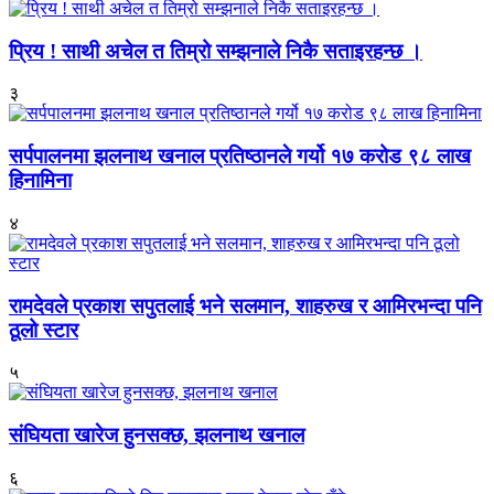
प्रिय ! साथी अचेल त तिम्रो सम्झनाले निकै सताइरहन्छ ।
३
सर्पपालनमा झलनाथ खनाल प्रतिष्ठानले गर्यो १७ करोड ९८ लाख
हिनामिना
४
रामदेवले प्रकाश सपुतलाई भने सलमान, शाहरुख र आमिरभन्दा पनि
ठूलो स्टार
५
संघियता खारेज हुनसक्छ, झलनाथ खनाल
६