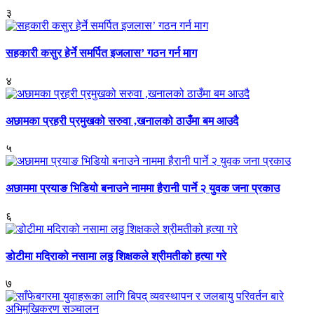
३
सहकारी कसुर हेर्ने समर्पित इजलास’ गठन गर्न माग
४
अछामका प्रहरी प्रमुखको सरुवा ,खनालको ठाउँमा बम आउदै
५
अछाममा प्रयाङ भिडियो बनाउने नाममा हैरानी पार्ने २ युवक जना प्रकाउ
६
डोटीमा मदिराको नसामा लठ्ठ शिक्षकले श्रीमतीको हत्या गरे
७