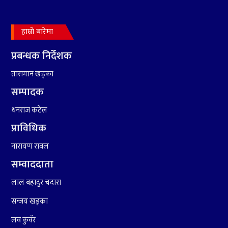
बृहत देउडा खेल हुँने
हाम्रो बारेमा
८
हामी पनि त उडाउछौ ।
प्रबन्धक निर्देशक
तारामान खड्का
९
कांग्रेसको १४ औं महाधिवेशनको
तयारी पुरा
सम्पादक
धनराज कटेल
प्राविधिक
नारायण रावल
सम्वाददाता
१०
आर्थिक बर्ष २०७८÷२०७९ मा
लाल बहादुर चदारा
आर्थिक बुद्धि दर ६.५ हुन सक्दैन ।
सन्जय खड्का
लव कुवँर