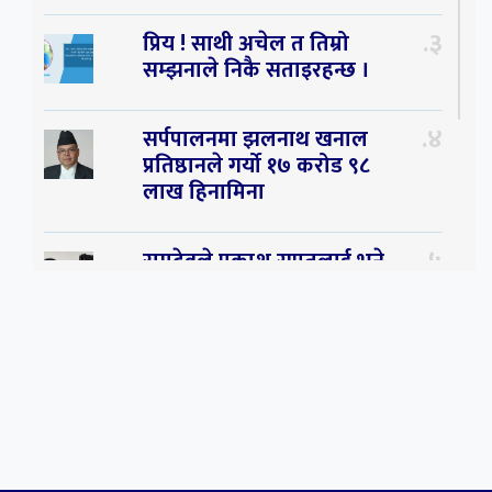
३
प्रिय ! साथी अचेल त तिम्रो
सम्झनाले निकै सताइरहन्छ ।
४
सर्पपालनमा झलनाथ खनाल
प्रतिष्ठानले गर्यो १७ करोड ९८
लाख हिनामिना
५
रामदेवले प्रकाश सपुतलाई भने
सलमान, शाहरुख र आमिरभन्दा
पनि ठूलो स्टार
६
संघियता खारेज हुनसक्छ,
झलनाथ खनाल
७
कृष्ण जन्माष्टमिको दिन जयगढमा