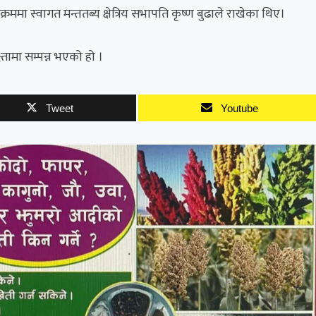
रममा स्वागत मन्ततब्य क्षेत्रिय सभापति कृष्ण बुढाले राखेका थिए।
ष्तामा सम्पन्न भएको हो ।
Tweet
Youtube