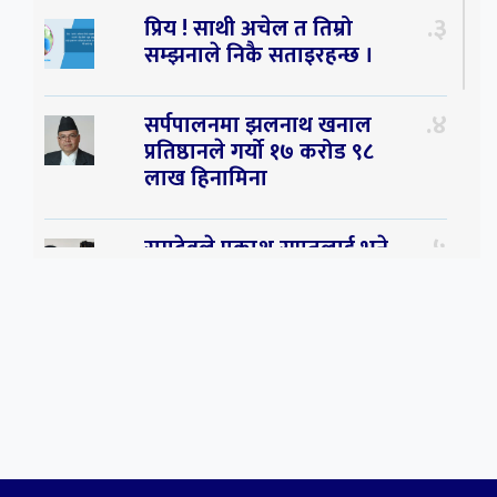
३
प्रिय ! साथी अचेल त तिम्रो
सम्झनाले निकै सताइरहन्छ ।
४
सर्पपालनमा झलनाथ खनाल
प्रतिष्ठानले गर्यो १७ करोड ९८
लाख हिनामिना
५
रामदेवले प्रकाश सपुतलाई भने
सलमान, शाहरुख र आमिरभन्दा
पनि ठूलो स्टार
६
संघियता खारेज हुनसक्छ,
झलनाथ खनाल
७
कृष्ण जन्माष्टमिको दिन जयगढमा
बृहत देउडा खेल हुँने