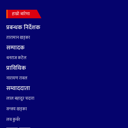
हाम्रो बारेमा
८
हामी पनि त उडाउछौ ।
प्रबन्धक निर्देशक
तारामान खड्का
सम्पादक
९
कांग्रेसको १४ औं महाधिवेशनको
धनराज कटेल
तयारी पुरा
प्राविधिक
नारायण रावल
सम्वाददाता
लाल बहादुर चदारा
सन्जय खड्का
१०
आर्थिक बर्ष २०७८÷२०७९ मा
आर्थिक बुद्धि दर ६.५ हुन सक्दैन ।
लव कुवँर