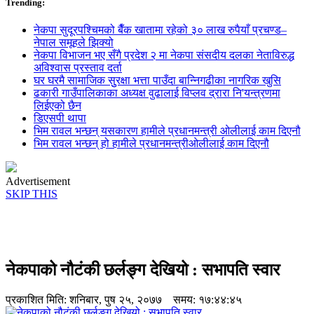
Trending:
नेकपा सुदूरपश्चिमको बैँक खातामा रहेको ३० लाख रुपैयाँ प्रचण्ड–
नेपाल समूहले झिक्य‍ो
नेकपा विभाजन भए सँगै प्रदेश २ मा नेकपा संसदीय दलका नेताविरुद्ध
अविश्वास प्रस्ताव दर्ता
घर घरमै सामाजिक सुुरक्षा भत्ता पाउँदा बान्निगढीका नागरिक खुसि
ढकारी गाउँपालिकाका अध्यक्ष वुढालाई विप्लव द्रारा नि'यन्त्रणमा
लिईएको छैन
डिएसपी थापा
भिम रावल भन्छन् यसकारण हामीले प्रधानमन्त्री ओलीलाई काम दिएनौ
भिम रावल भन्छन् हो हामीले प्रधानमन्त्रीओलीलाई काम दिएनौ
Advertisement
SKIP THIS
नेकपाको नौटंकी छर्लङ्ग देखियो : सभापति स्वार
प्रकाशित मिति:
शनिबार, पुष २५, २०७७
समय: १७:४४:४५