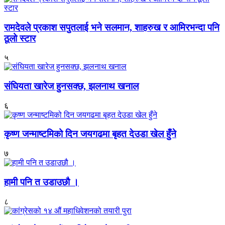
रामदेवले प्रकाश सपुतलाई भने सलमान, शाहरुख र आमिरभन्दा पनि
ठूलो स्टार
५
संघियता खारेज हुनसक्छ, झलनाथ खनाल
६
कृष्ण जन्माष्टमिको दिन जयगढमा बृहत देउडा खेल हुँने
७
हामी पनि त उडाउछौ ।
८