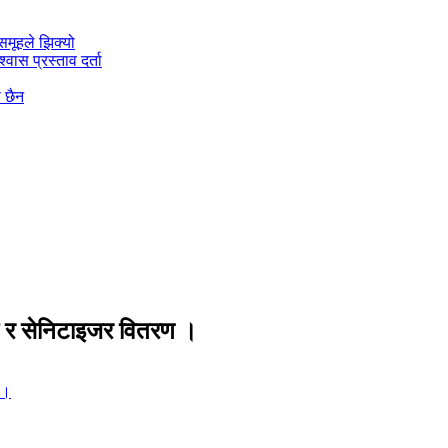
मूहले झिक्य‍ो
वास प्रस्ताव दर्ता
ो छैन
स र सेनिटाइजर वितरण ।