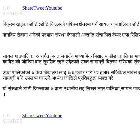
110
Share
Tweet
Youtube
SHARES
बिक्रम खड्का डोटि :डोटि जिल्लको पश्चिम क्षेत्रमा पर्ने सायल गाउपालिका डो
मानविय सेवामा अनेकौ प्रयास संस्था कैलाली अन्तर्गत संचालित केयर एन्ड रिल
सायल गाउपालिका अन्तर्गत जनताजनार्दन माध्यामिक बिद्यालय डौड ,कालिका माध्य
कोविट को जोखिम बाट सुरछित रहने उदेश्यले उक्त सामाग्री बितरण गरियको संस
उक्त पालिकाका ४ वटा बिद्यालय लाइ ३/३ हजार गरि १२ हजार सर्जिकल माक्स र 
सामग्री पनि उपलब्ध गराउने अध्यक्ष जोसिले प्रतिबद्धता ब्यक्त गरे।
यो संस्थाले डोटी जिल्लाका ४ वाटा स्थानीय तह सिखर नगर पालिका,सायल गाउपाल
।
110
Share
Tweet
Youtube
SHARES