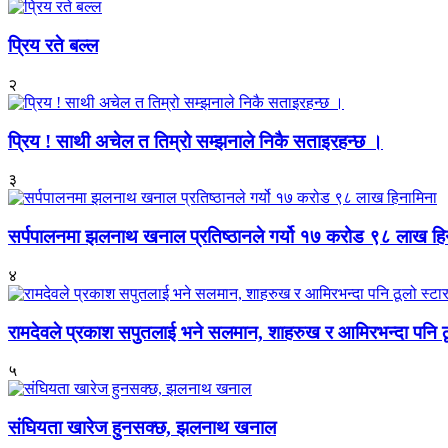
प्रिय रते बल्ल
२
प्रिय ! साथी अचेल त तिम्रो सम्झनाले निकै सताइरहन्छ ।
३
सर्पपालनमा झलनाथ खनाल प्रतिष्ठानले गर्यो १७ करोड ९८ लाख हि
४
रामदेवले प्रकाश सपुतलाई भने सलमान, शाहरुख र आमिरभन्दा पनि ठू
५
संघियता खारेज हुनसक्छ, झलनाथ खनाल