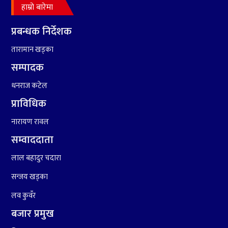
हाम्रो बारेमा
८
हामी पनि त उडाउछौ ।
प्रबन्धक निर्देशक
तारामान खड्का
९
कांग्रेसको १४ औं महाधिवेशनको
तयारी पुरा
सम्पादक
धनराज कटेल
प्राविधिक
नारायण रावल
सम्वाददाता
१०
आर्थिक बर्ष २०७८÷२०७९ मा
लाल बहादुर चदारा
आर्थिक बुद्धि दर ६.५ हुन सक्दैन ।
सन्जय खड्का
लव कुवँर
बजार प्रमुख