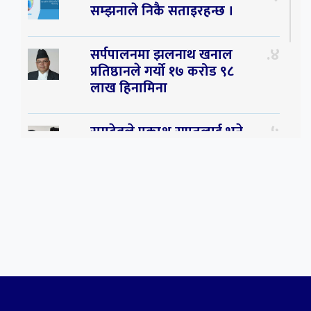
सम्झनाले निकै सताइरहन्छ ।
४
सर्पपालनमा झलनाथ खनाल
प्रतिष्ठानले गर्यो १७ करोड ९८
लाख हिनामिना
५
रामदेवले प्रकाश सपुतलाई भने
सलमान, शाहरुख र आमिरभन्दा
पनि ठूलो स्टार
६
संघियता खारेज हुनसक्छ,
झलनाथ खनाल
७
कृष्ण जन्माष्टमिको दिन जयगढमा
बृहत देउडा खेल हुँने