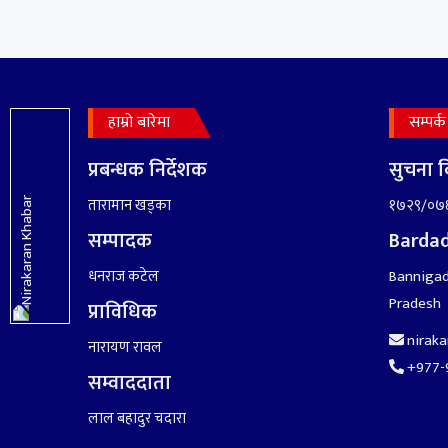
हाम्रो बारेमा
सम्पर्क
प्रबन्धक निर्देशक
सुचना बि
तारामान खड्का
१७२९/०७
सम्पादक
Bardad
धनराज कटेल
Bannigad
Pradesh
प्राविधिक
nirak
नारायण रावल
+977-
सम्वाददाता
लाल बहादुर चदारा