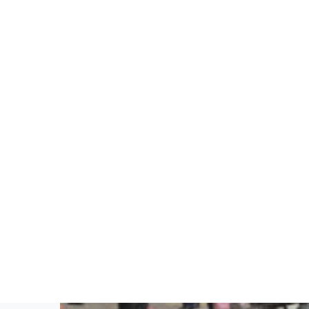
प्रकाशित मिति:
शनिबार, भदौ ०६, २०७७
समय: १९:२०:०८