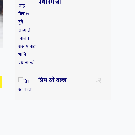
प्रधानमन्त्री
२
प्रिय रते बल्ल
३
प्रिय ! साथी अचेल त
तिम्रो सम्झनाले निकै
सताइरहन्छ ।