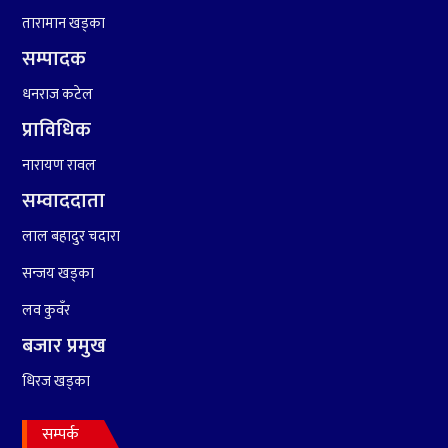
तारामान खड्का
सम्पादक
धनराज कटेल
प्राविधिक
नारायण रावल
सम्वाददाता
लाल बहादुर चदारा
सन्जय खड्का
लव कुवँर
बजार प्रमुख
धिरज खड्का
सम्पर्क