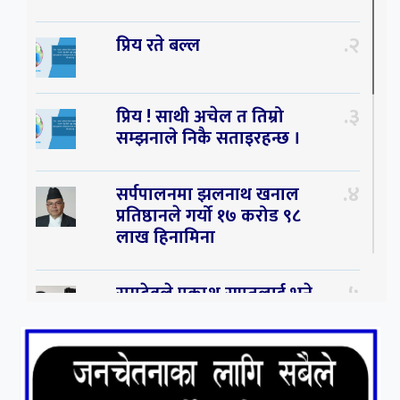
२
प्रिय रते बल्ल
३
प्रिय ! साथी अचेल त तिम्रो
सम्झनाले निकै सताइरहन्छ ।
४
सर्पपालनमा झलनाथ खनाल
प्रतिष्ठानले गर्यो १७ करोड ९८
लाख हिनामिना
५
रामदेवले प्रकाश सपुतलाई भने
सलमान, शाहरुख र आमिरभन्दा
पनि ठूलो स्टार
६
संघियता खारेज हुनसक्छ,