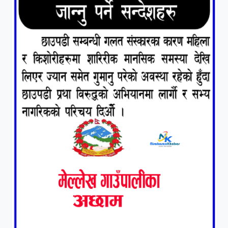
झलनाथ खनाल
७
कृष्ण जन्माष्टमिको दिन जयगढमा
बृहत देउडा खेल हुँने
८
हामी पनि त उडाउछौ ।
९
कांग्रेसको १४ औं महाधिवेशनको
तयारी पुरा
१०
आर्थिक बर्ष २०७८÷२०७९ मा
आर्थिक बुद्धि दर ६.५ हुन सक्दैन ।