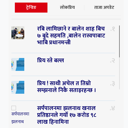
ट्रेन्डिङ
लोकप्रिय
ताजा अपडेट
१
रबि लामिछाने र बालेन शाह बिच
७ बुदे सहमति ,बालेन रास्वपाबाट
भाबि प्रधानमन्त्री
२
प्रिय रते बल्ल
३
प्रिय ! साथी अचेल त तिम्रो
सम्झनाले निकै सताइरहन्छ ।
४
सर्पपालनमा झलनाथ खनाल
प्रतिष्ठानले गर्यो १७ करोड ९८
लाख हिनामिना