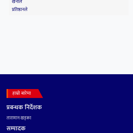
५
रामदेवले प्रकाश सपुतलाई भने
सलमान, शाहरुख र आमिरभन्दा
पनि ठूलो स्टार
६
संघियता खारेज हुनसक्छ,
हाम्रो बारेमा
झलनाथ खनाल
प्रबन्धक निर्देशक
तारामान खड्का
सम्पादक