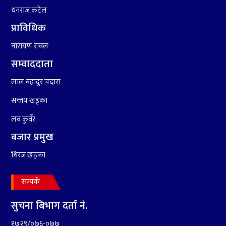
धनराज कटेल
७
कृष्ण जन्माष्टमिको दिन जयगढमा
प्राविधिक
बृहत देउडा खेल हुँने
नारायण रावल
सम्वाददाता
८
हामी पनि त उडाउछौ ।
लाल बहादुर चदारा
सन्जय खड्का
९
कांग्रेसको १४ औं महाधिवेशनको
तयारी पुरा
लव कुवँर
बजार प्रमुख
धिरज खड्का
सम्पर्क
१०
आर्थिक बर्ष २०७८÷२०७९ मा
सुचना बिभाग दर्ता नं.
आर्थिक बुद्धि दर ६.५ हुन सक्दैन ।
१७२९/०७६-०७७