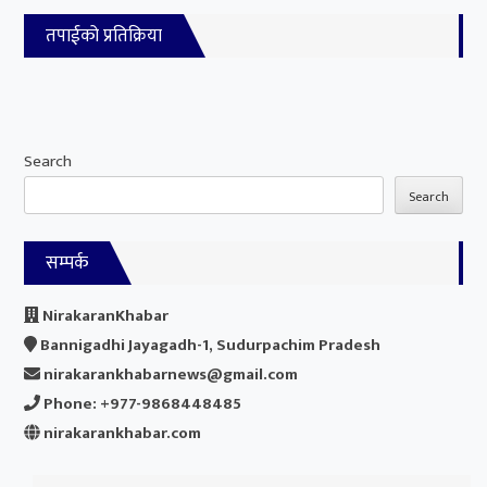
तपाईको प्रतिक्रिया
Search
Search
सम्पर्क
NirakaranKhabar
Bannigadhi Jayagadh-1, Sudurpachim Pradesh
nirakarankhabarnews@gmail.com
Phone: +977-9868448485
nirakarankhabar.com