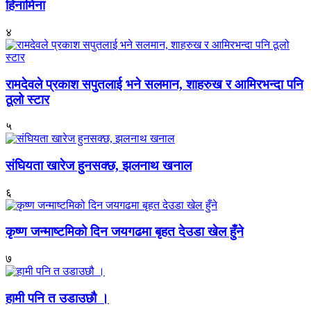
हिनामिना
४
रामदेवले प्रकाश सपुतलाई भने सलमान, शाहरुख र आमिरभन्दा पनि
ठूलो स्टार
५
संघियता खारेज हुनसक्छ, झलनाथ खनाल
६
कृष्ण जन्माष्टमिको दिन जयगढमा बृहत देउडा खेल हुँने
७
हामी पनि त उडाउछौ ।