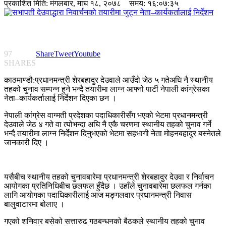
प्रकाशित मिति:
मंगलबार, माघ १८, २०७८
समय: १६:०७:३५
97
Share
Tweet
Youtube
SHARES
काठमाण्डौ:प्रधानमन्त्री शेरबहादुर देउवाले आउँदो जेठ ५ गतेअघि नै स्थानीय
तहको चुनाव सम्पन्न हुने भन्दै तयारीमा लाग्न आफ्नो पार्टी नेपाली कांग्रेसका
नेता–कार्यकर्तालाई निर्देशन दिएका छन ।
नेपाली कांग्रेस वाग्मती प्रदेशका पदाधिकारीसँग भएको भेटमा प्रधानमन्त्री
देउवाले जेठ ४ गते वा त्योभन्दा अघि नै एकै चरणमा स्थानीय तहको चुनाव गर्ने
भन्दै तयारीमा लाग्न निर्देशन दिनुभएको भेटमा सहभागी नेता मोहनबहादुर बस्नेतले
जानकारी दिए ।
यसैबीच स्थानीय तहको चुनावबारेमा प्रधानमन्त्री शेरबहादुर देउवा र निर्वाचन
आयोगका प्रतिनिधिबीच छलफल हुँदैछ । उहाँले चुनावबारेमा छलफल गर्नका
लागि आयोगका पदाधिकारीलाई आज मङ्गलवार प्रधानमन्त्री निवास
बालुवाटारमा बोलाए ।
गएको शनिवार बसेको सत्तारुढ गठबन्धनको बैठकले स्थानीय तहको चुनाव