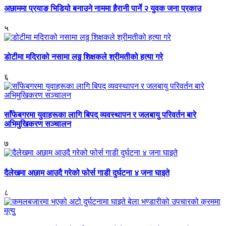
अछाममा प्रयाङ भिडियो बनाउने नाममा हैरानी पार्ने २ युवक जना प्रकाउ
५
डोटीमा मदिराको नसामा लठ्ठ शिक्षकले श्रीमतीको हत्या गरे
६
साँफेबगरमा युवाहरूका लागि बिपद् व्यवस्थापन र जलबायु परिवर्तन बारे
अभिमुखिकरण सञ्चालन
७
दैलेखमा अछाम आउदै गरेको फोर्स गाडी दुर्घटना ४ जना घाइते
८