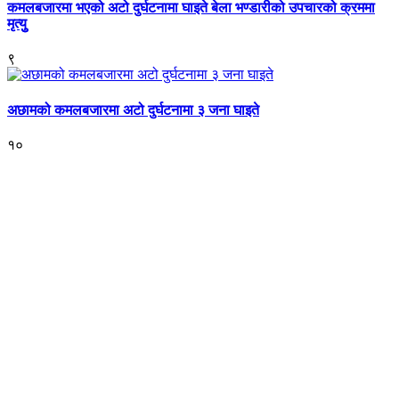
कमलबजारमा भएको अटो दुर्घटनामा घाइते बेला भण्डारीको उपचारको क्रममा
मृत्युु
९
अछामको कमलबजारमा अटो दुर्घटनामा ३ जना घाइते
१०