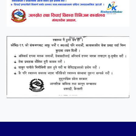
७
कृष्ण जन्माष्टमिको दिन जयगढमा
बृहत देउडा खेल हुँने
८
हामी पनि त उडाउछौ ।
९
कांग्रेसको १४ औं महाधिवेशनको
तयारी पुरा
१०
आर्थिक बर्ष २०७८÷२०७९ मा