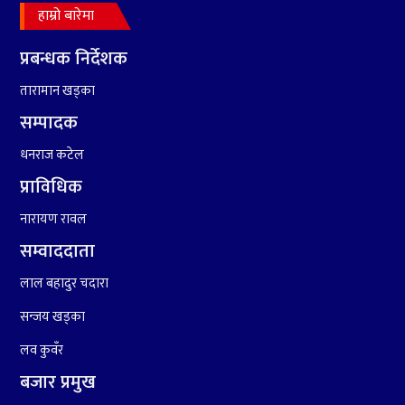
आर्थिक बुद्धि दर ६.५ हुन सक्दैन ।
हाम्रो बारेमा
प्रबन्धक निर्देशक
तारामान खड्का
सम्पादक
धनराज कटेल
प्राविधिक
नारायण रावल
सम्वाददाता
लाल बहादुर चदारा
सन्जय खड्का
लव कुवँर
बजार प्रमुख