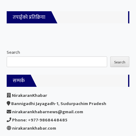
तपाईको प्रतिक्रिया
Search
Search
सम्पर्क
NirakaranKhabar
Bannigadhi Jayagadh-1, Sudurpachim Pradesh
nirakarankhabarnews@gmail.com
Phone: +977-9868448485
nirakarankhabar.com