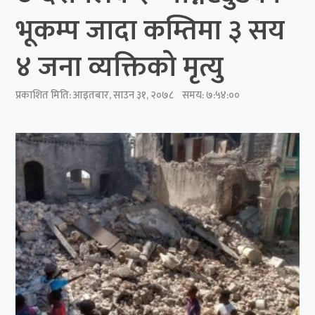
भूकम्प जादा कम्तिमा ३ सय
४ जना व्यक्तिको मृत्यु
प्रकाशित मिति:
आइतबार, साउन ३१, २०७८
समय: ७:५४:००