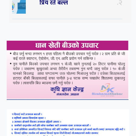
२
प्रिय रते बल्ल
३
प्रिय ! साथी अचेल त तिम्रो
सम्झनाले निकै सताइरहन्छ ।
४
सर्पपालनमा झलनाथ खनाल
प्रतिष्ठानले गर्यो १७ करोड ९८
लाख हिनामिना
५
रामदेवले प्रकाश सपुतलाई भने
सलमान, शाहरुख र आमिरभन्दा
पनि ठूलो स्टार
६
संघियता खारेज हुनसक्छ,
झलनाथ खनाल