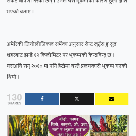
संकट घोषणा गरेका छन् । उनले यस भूकम्पका कारण ठूलो क्षति
भएको बताए ।
अमेरिकी जियोलोजिकल सर्भेका अनुसार सेन्ट लुईस डु सुद
शहरबाट झन्डै १२ किलोमिटर पर भूकम्पको केन्द्रबिन्दु छ ।
यसअघि सन् २०१० मा पनि हैटीमा यस्तै प्रलयकारी भूकम्प गएको
थियो ।
130
SHARES