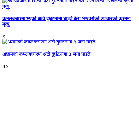
कमलबजारमा भएको अटो दुर्घटनामा घाइते बेला भण्डारीको उपचारको क्रममा
मृत्युु
९
अछामको कमलबजारमा अटो दुर्घटनामा ३ जना घाइते
१०