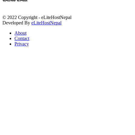
सामाजिक सञ्जाल
© 2022 Copyright - eLiteHostNepal
Developed By
eLiteHostNepal
About
Contact
Privacy