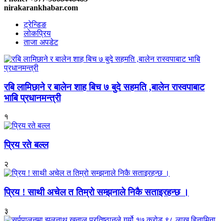
nirakarankhabar.com
ट्रेन्डिङ
लोकप्रिय
ताजा अपडेट
रबि लामिछाने र बालेन शाह बिच ७ बुदे सहमति ,बालेन रास्वपाबाट
भाबि प्रधानमन्त्री
१
प्रिय रते बल्ल
२
प्रिय ! साथी अचेल त तिम्रो सम्झनाले निकै सताइरहन्छ ।
३