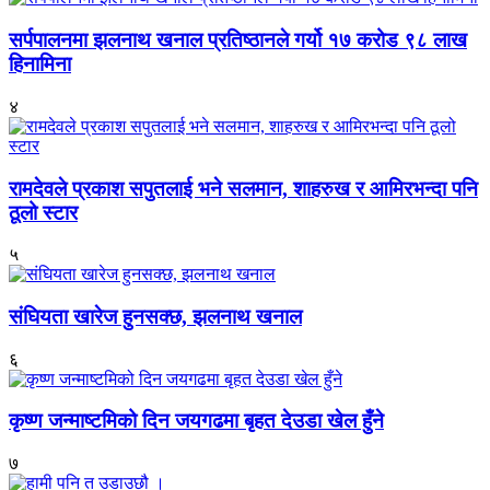
सर्पपालनमा झलनाथ खनाल प्रतिष्ठानले गर्यो १७ करोड ९८ लाख
हिनामिना
४
रामदेवले प्रकाश सपुतलाई भने सलमान, शाहरुख र आमिरभन्दा पनि
ठूलो स्टार
५
संघियता खारेज हुनसक्छ, झलनाथ खनाल
६
कृष्ण जन्माष्टमिको दिन जयगढमा बृहत देउडा खेल हुँने
७