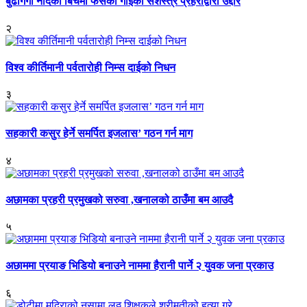
बुढीगंगा नदिको बिचमा फसेको गाईको सशस्त्र प्रहरीद्वारा उद्दार
२
विश्व कीर्तिमानी पर्वतारोही निम्स दाईको निधन
३
सहकारी कसुर हेर्ने समर्पित इजलास’ गठन गर्न माग
४
अछामका प्रहरी प्रमुखको सरुवा ,खनालको ठाउँमा बम आउदै
५
अछाममा प्रयाङ भिडियो बनाउने नाममा हैरानी पार्ने २ युवक जना प्रकाउ
६