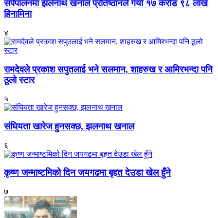
सर्पपालनमा झलनाथ खनाल प्रतिष्ठानले गर्यो १७ करोड ९८ लाख
हिनामिना
४
रामदेवले प्रकाश सपुतलाई भने सलमान, शाहरुख र आमिरभन्दा पनि
ठूलो स्टार
५
संघियता खारेज हुनसक्छ, झलनाथ खनाल
६
कृष्ण जन्माष्टमिको दिन जयगढमा बृहत देउडा खेल हुँने
७