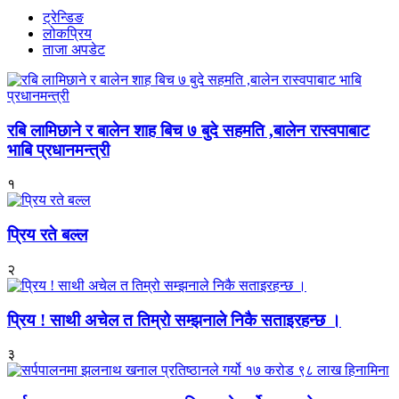
ट्रेन्डिङ
लोकप्रिय
ताजा अपडेट
रबि लामिछाने र बालेन शाह बिच ७ बुदे सहमति ,बालेन रास्वपाबाट
भाबि प्रधानमन्त्री
१
प्रिय रते बल्ल
२
प्रिय ! साथी अचेल त तिम्रो सम्झनाले निकै सताइरहन्छ ।
३