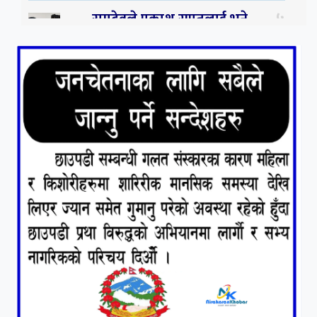
५
रामदेवले प्रकाश सपुतलाई भने
सलमान, शाहरुख र आमिरभन्दा
पनि ठूलो स्टार
६
संघियता खारेज हुनसक्छ,
झलनाथ खनाल
७
कृष्ण जन्माष्टमिको दिन जयगढमा
बृहत देउडा खेल हुँने
८
हामी पनि त उडाउछौ ।
९
कांग्रेसको १४ औं महाधिवेशनको
तयारी पुरा