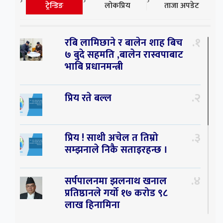
ट्रेन्डिङ
लोकप्रिय
ताजा अपडेट
१
रबि लामिछाने र बालेन शाह बिच
७ बुदे सहमति ,बालेन रास्वपाबाट
भाबि प्रधानमन्त्री
२
प्रिय रते बल्ल
३
प्रिय ! साथी अचेल त तिम्रो
सम्झनाले निकै सताइरहन्छ ।
४
सर्पपालनमा झलनाथ खनाल
प्रतिष्ठानले गर्यो १७ करोड ९८
लाख हिनामिना