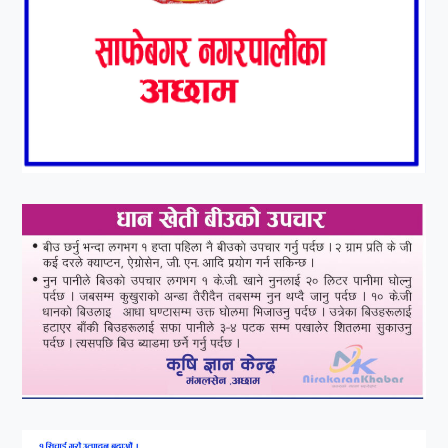
१०
आर्थिक बर्ष २०७८÷२०७९ मा
आर्थिक बुद्धि दर ६.५ हुन सक्दैन ।