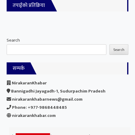
तपाईको प्रतिक्रिया
Search
Search
सम्पर्क
NirakaranKhabar
Bannigadhi Jayagadh-1, Sudurpachim Pradesh
nirakarankhabarnews@gmail.com
Phone: +977-9868448485
nirakarankhabar.com