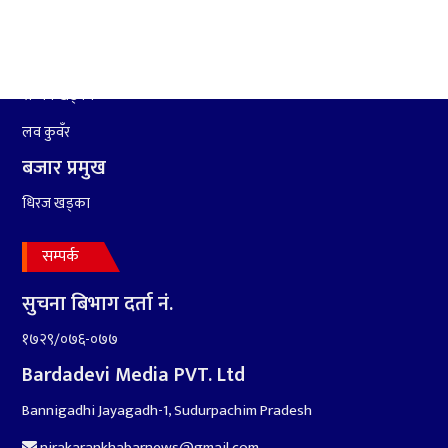
८
हामी पनि त उडाउछौ ।
सम्वाददाता
लाल बहादुर चदारा
९
कांग्रेसको १४ औं महाधिवेशनको
सन्जय खड्का
तयारी पुरा
लव कुवँर
बजार प्रमुख
१०
आर्थिक बर्ष २०७८÷२०७९ मा
आर्थिक बुद्धि दर ६.५ हुन सक्दैन ।
धिरज खड्का
सम्पर्क
सुचना बिभाग दर्ता नं.
१७२९/०७६-०७७
Bardadevi Media PVT. Ltd
Bannigadhi Jayagadh-1, Sudurpachim Pradesh
nirakarankhabarnews@gmail.com