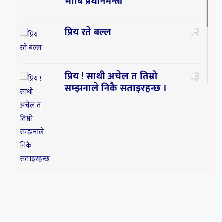
भाबि प्रधानमन्त्री
२
प्रिय रते बल्ल
३
प्रिय ! साथी अचेल त तिम्रो
सम्झनाले निकै सताइरहन्छ ।
४
सर्पपालनमा झलनाथ खनाल
प्रतिष्ठानले गर्यो १७ करोड ९८