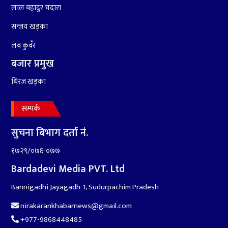
लाल बहादुर चदारा
९
कांग्रेसको १४ औं महाधिवेशनको
सन्जय खड्का
तयारी पुरा
लव कुवँर
बजार प्रमुख
धिरज खड्का
सम्पर्क
१०
आर्थिक बर्ष २०७८÷२०७९ मा
आर्थिक बुद्धि दर ६.५ हुन सक्दैन ।
सुचना बिभाग दर्ता नं.
१७२९/०७६-०७७
Bardadevi Media PVT. Ltd
Bannigadhi Jayagadh-1, Sudurpachim Pradesh
nirakarankhabarnews@gmail.com
+977-9868448485