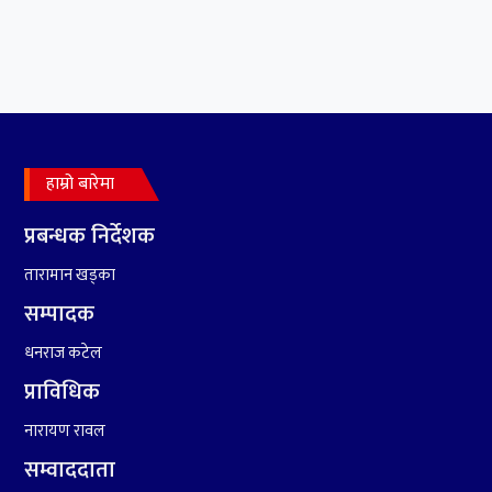
लाख हिनामिना
५
रामदेवले प्रकाश सपुतलाई भने
सलमान, शाहरुख र आमिरभन्दा
पनि ठूलो स्टार
हाम्रो बारेमा
६
संघियता खारेज हुनसक्छ,
झलनाथ खनाल
प्रबन्धक निर्देशक
तारामान खड्का
७
कृष्ण जन्माष्टमिको दिन जयगढमा
सम्पादक
बृहत देउडा खेल हुँने
धनराज कटेल
८
हामी पनि त उडाउछौ ।
प्राविधिक
नारायण रावल
सम्वाददाता