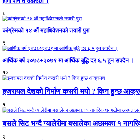
हामी पनि त उडाउछौ ।
८
कांग्रेसको १४ औं महाधिवेशनको तयारी पुरा
९
आर्थिक बर्ष २०७८÷२०७९ मा आर्थिक बुद्धि दर ६.५ हुन सक्दैन ।
१०
इजरायल देशको निर्माण कसरी भयो ? किन हुन्छ आक्
१
बसले सिट भन्दै ग्यालेरीमा बसालेका अछामका १ नागर
२