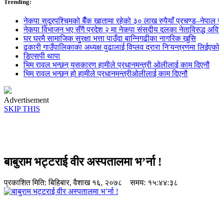
Trending:
नेकपा सुदूरपश्चिमको बैँक खातामा रहेको ३० लाख रुपैयाँ प्रचण्ड–नेपाल स
नेकपा विभाजन भए सँगै प्रदेश २ मा नेकपा संसदीय दलका नेताविरुद्ध अविश्
घर घरमै सामाजिक सुुरक्षा भत्ता पाउँदा बान्निगढीका नागरिक खुसि
ढकारी गाउँपालिकाका अध्यक्ष वुढालाई विप्लव द्रारा नि'यन्त्रणमा लिईएक
डिएसपी थापा
भिम रावल भन्छन् यसकारण हामीले प्रधानमन्त्री ओलीलाई काम दिएनौ
भिम रावल भन्छन् हो हामीले प्रधानमन्त्रीओलीलाई काम दिएनौ
Advertisement
SKIP THIS
बाबुराम भट्टराई वीर अस्पतालमा भ’र्ना !
प्रकाशित मिति:
बिहिबार, वैशाख १६, २०७८
समय: १५:४४:३८