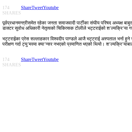
174
Share
Tweet
Youtube
SHARES
पूर्वप्रधानमन्त्रीसमेत रहेका जनता समाजवादी पार्टीका संघीय परिषद अध्यक्ष ब
डाक्टर सुवोध अधिकारी नेतृत्वको चिकित्सक टोलीले भट्टराईको श’ल्यक्रि’या गर
भट्टराईका प्रेस सल्लाहकार विश्वदीप पाण्डले आजै भट्टराई अस्पताल भर्ना हुने
परीक्षण गर्दा ट्यु’मरमा क्या’न्सर नभएको प्रमाणित भएको थियो। श’ल्यक्रि’याबाट
174
Share
Tweet
Youtube
SHARES