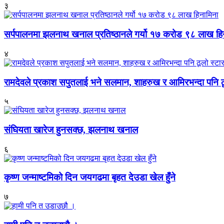
३
सर्पपालनमा झलनाथ खनाल प्रतिष्ठानले गर्यो १७ करोड ९८ लाख हि
४
रामदेवले प्रकाश सपुतलाई भने सलमान, शाहरुख र आमिरभन्दा पनि ठू
५
संघियता खारेज हुनसक्छ, झलनाथ खनाल
६
कृष्ण जन्माष्टमिको दिन जयगढमा बृहत देउडा खेल हुँने
७