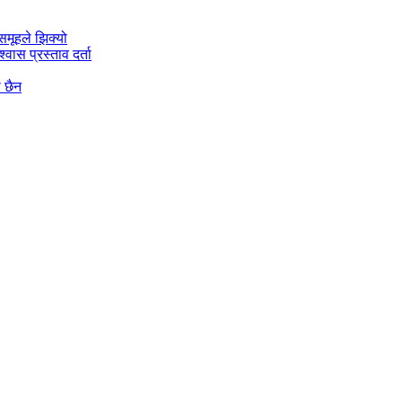
मूहले झिक्य‍ो
वास प्रस्ताव दर्ता
ो छैन