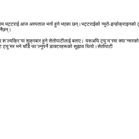
ाबुराम भट्टराई आज अस्पताल भर्ना हुने भएका छन्।भट्टराईको न्युरो-इन्डोक्राइनको
्नेछन्।
 र श’ल्यक्रि’या शुक्रबार हुने सेतोपाटीलाई बताए। यसअघि ट्यु’म’रमा क्या’न्सरक
 ट्यु’मर भने चाँडै फा’ल्नुपर्ने डाक्टरहरूको सुझाव थियो।सेतोपाटी