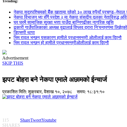
Trending:
नेकपा सुदूरपश्चिमको बैँक खातामा रहेको ३० लाख रुपैयाँ प्रचण्ड–नेपाल स
नेकपा विभाजन भए सँगै प्रदेश २ मा नेकपा संसदीय दलका नेताविरुद्ध अविश्
घर घरमै सामाजिक सुुरक्षा भत्ता पाउँदा बान्निगढीका नागरिक खुसि
ढकारी गाउँपालिकाका अध्यक्ष वुढालाई विप्लव द्रारा नि'यन्त्रणमा लिईएक
डिएसपी थापा
भिम रावल भन्छन् यसकारण हामीले प्रधानमन्त्री ओलीलाई काम दिएनौ
भिम रावल भन्छन् हो हामीले प्रधानमन्त्रीओलीलाई काम दिएनौ
Advertisement
SKIP THIS
झपट बोहरा बने नेकपा एमाले अछामको ईन्चार्ज
प्रकाशित मिति:
शुक्रबार, वैशाख १०, २०७८
समय: १८:३१:१०
115
Share
Tweet
Youtube
SHARES