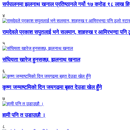
सर्पपालनमा झलनाथ खनाल प्रतिष्ठानले गर्यो १७ करोड ९८ लाख हि
४
रामदेवले प्रकाश सपुतलाई भने सलमान, शाहरुख र आमिरभन्दा पनि ठू
५
संघियता खारेज हुनसक्छ, झलनाथ खनाल
६
कृष्ण जन्माष्टमिको दिन जयगढमा बृहत देउडा खेल हुँने
७
हामी पनि त उडाउछौ ।
८