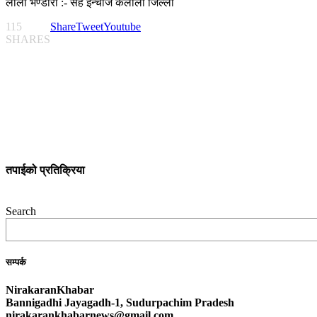
लीला भण्डारी :- सह इन्चार्ज कैलाली जिल्ला
115
Share
Tweet
Youtube
SHARES
तपाईको प्रतिक्रिया
Search
सम्पर्क
NirakaranKhabar
Bannigadhi Jayagadh-1, Sudurpachim Pradesh
nirakarankhabarnews@gmail.com