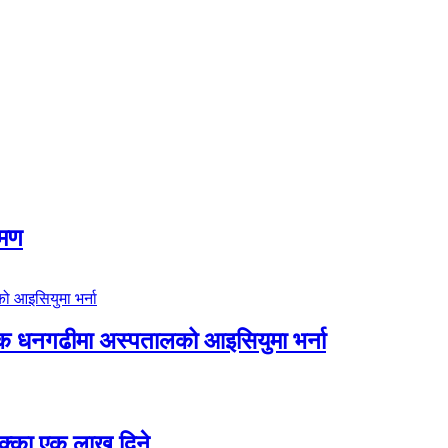
रमण
िक धनगढीमा अस्पतालको आइसियुमा भर्ना
 छक्का एक लाख दिने