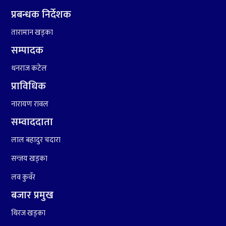
प्रबन्धक निर्देशक
तारामान खड्का
सम्पादक
धनराज कटेल
प्राविधिक
नारायण रावल
सम्वाददाता
लाल बहादुर चदारा
सन्जय खड्का
लव कुवँर
बजार प्रमुख
धिरज खड्का