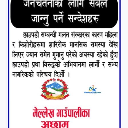
६
संघियता खारेज हुनसक्छ,
झलनाथ खनाल
७
कृष्ण जन्माष्टमिको दिन जयगढमा
बृहत देउडा खेल हुँने
८
हामी पनि त उडाउछौ ।
९
कांग्रेसको १४ औं महाधिवेशनको
तयारी पुरा
१०
आर्थिक बर्ष २०७८÷२०७९ मा
आर्थिक बुद्धि दर ६.५ हुन सक्दैन ।