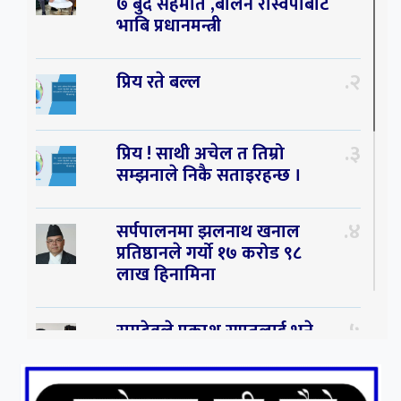
७ बुदे सहमति ,बालेन रास्वपाबाट
भाबि प्रधानमन्त्री
२
प्रिय रते बल्ल
३
प्रिय ! साथी अचेल त तिम्रो
सम्झनाले निकै सताइरहन्छ ।
४
सर्पपालनमा झलनाथ खनाल
प्रतिष्ठानले गर्यो १७ करोड ९८
लाख हिनामिना
५
रामदेवले प्रकाश सपुतलाई भने
सलमान, शाहरुख र आमिरभन्दा
पनि ठूलो स्टार