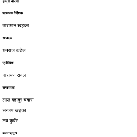
हाम्रो बारेमा
प्रबन्धक निर्देशक
तारामान खड्का
सम्पादक
धनराज कटेल
प्राविधिक
नारायण रावल
सम्वाददाता
लाल बहादुर चदारा
सन्जय खड्का
लव कुवँर
बजार प्रमुख