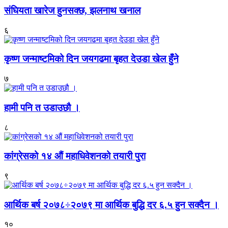
संघियता खारेज हुनसक्छ, झलनाथ खनाल
६
कृष्ण जन्माष्टमिको दिन जयगढमा बृहत देउडा खेल हुँने
७
हामी पनि त उडाउछौ ।
८
कांग्रेसको १४ औं महाधिवेशनको तयारी पुरा
९
आर्थिक बर्ष २०७८÷२०७९ मा आर्थिक बुद्धि दर ६.५ हुन सक्दैन ।
१०