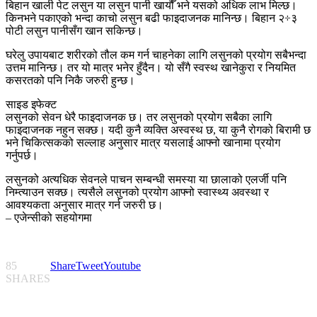
बिहान खाली पेट लसुन या लसुन पानी खायौँ भने यसको अधिक लाभ मिल्छ।
किनभने पकाएको भन्दा काचो लसुन बढी फाइदाजनक मानिन्छ। बिहान २÷३
पोटी लसुन पानीसँग खान सकिन्छ।
घरेलु उपायबाट शरीरको तौल कम गर्न चाहनेका लागि लसुनको प्रयोग सबैभन्दा
उत्तम मानिन्छ। तर यो मात्र भनेर हुँदैन। यो सँगै स्वस्थ खानेकुरा र नियमित
कसरतको पनि निकै जरुरी हुन्छ।
साइड इफेक्ट
लसुनको सेवन धेरै फाइदाजनक छ। तर लसुनको प्रयोग सबैका लागि
फाइदाजनक नहुन सक्छ। यदी कुनै व्यक्ति अस्वस्थ छ, या कुनै रोगको बिरामी छ
भने चिकित्सकको सल्लाह अनुसार मात्र यसलाई आफ्नो खानामा प्रयोग
गर्नुपर्छ।
लसुनको अत्यधिक सेवनले पाचन सम्बन्धी समस्या या छालाको एलर्जी पनि
निम्त्याउन सक्छ। त्यसैले लसुनको प्रयोग आफ्नो स्वास्थ्य अवस्था र
आवश्यकता अनुसार मात्र गर्न जरुरी छ।
– एजेन्सीको सहयोगमा
85
Share
Tweet
Youtube
SHARES