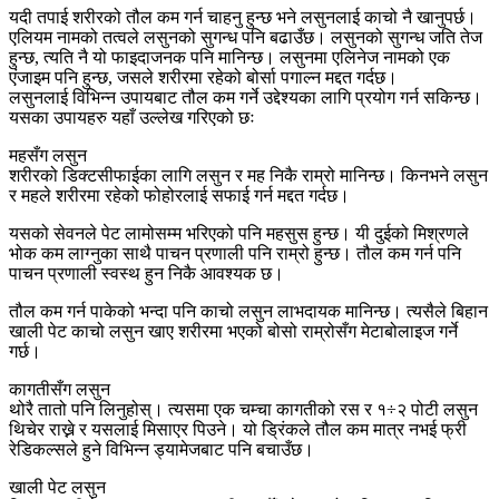
यदी तपाई शरीरको तौल कम गर्न चाहनु हुन्छ भने लसुनलाई काचो नै खानुपर्छ।
एलियम नामको तत्वले लसुनको सुगन्ध पनि बढाउँछ। लसुनको सुगन्ध जति तेज
हुन्छ, त्यति नै यो फाइदाजनक पनि मानिन्छ। लसुनमा एलिनेज नामको एक
एंजाइम पनि हुन्छ, जसले शरीरमा रहेको बोर्सा पगाल्न मद्दत गर्दछ।
लसुनलाई विभिन्न उपायबाट तौल कम गर्ने उद्देश्यका लागि प्रयोग गर्न सकिन्छ।
यसका उपायहरु यहाँ उल्लेख गरिएको छः
महसँग लसुन
शरीरको डिक्टसीफाईका लागि लसुन र मह निकै राम्रो मानिन्छ। किनभने लसुन
र महले शरीरमा रहेको फोहोरलाई सफाई गर्न मद्दत गर्दछ।
यसको सेवनले पेट लामोसम्म भरिएको पनि महसुस हुन्छ। यी दुईको मिश्रणले
भोक कम लाग्नुका साथै पाचन प्रणाली पनि राम्रो हुन्छ। तौल कम गर्न पनि
पाचन प्रणाली स्वस्थ हुन निकै आवश्यक छ।
तौल कम गर्न पाकेको भन्दा पनि काचो लसुन लाभदायक मानिन्छ। त्यसैले बिहान
खाली पेट काचो लसुन खाए शरीरमा भएको बोसो राम्रोसँग मेटाबोलाइज गर्ने
गर्छ।
कागतीसँग लसुन
थोरै तातो पनि लिनुहोस्। त्यसमा एक चम्चा कागतीको रस र १÷२ पोटी लसुन
थिचेर राख्ने र यसलाई मिसाएर पिउने। यो ड्रिंकले तौल कम मात्र नभई फ्री
रेडिकल्सले हुने विभिन्न ड्यामेजबाट पनि बचाउँछ।
खाली पेट लसुन