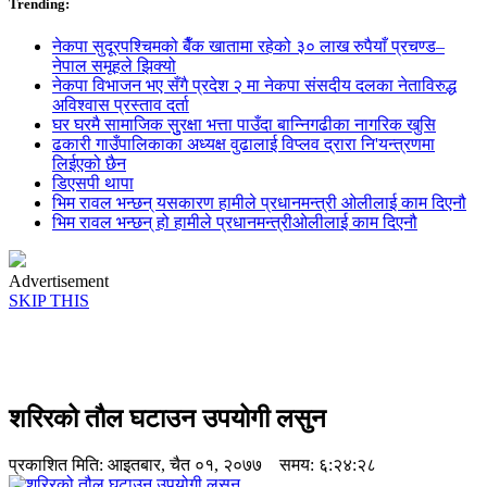
Trending:
नेकपा सुदूरपश्चिमको बैँक खातामा रहेको ३० लाख रुपैयाँ प्रचण्ड–
नेपाल समूहले झिक्य‍ो
नेकपा विभाजन भए सँगै प्रदेश २ मा नेकपा संसदीय दलका नेताविरुद्ध
अविश्वास प्रस्ताव दर्ता
घर घरमै सामाजिक सुुरक्षा भत्ता पाउँदा बान्निगढीका नागरिक खुसि
ढकारी गाउँपालिकाका अध्यक्ष वुढालाई विप्लव द्रारा नि'यन्त्रणमा
लिईएको छैन
डिएसपी थापा
भिम रावल भन्छन् यसकारण हामीले प्रधानमन्त्री ओलीलाई काम दिएनौ
भिम रावल भन्छन् हो हामीले प्रधानमन्त्रीओलीलाई काम दिएनौ
Advertisement
SKIP THIS
शरिरको तौल घटाउन उपयोगी लसुन
प्रकाशित मिति:
आइतबार, चैत ०१, २०७७
समय: ६:२४:२८