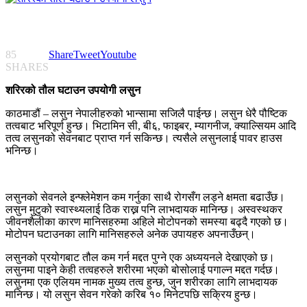
85
Share
Tweet
Youtube
SHARES
शरिरको तौल घटाउन उपयोगी लसुन
काठमाडौं – लसुन नेपालीहरुको भान्सामा सजिलै पाईन्छ। लसुन धेरै पौष्टिक
तत्वबाट भरिपूर्ण हुन्छ। भिटामिन सी, बी६, फाइबर, म्यागनीज, क्याल्सियम आदि
तत्व लसुनको सेवनबाट प्राप्त गर्न सकिन्छ। त्यसैले लसुनलाई पावर हाउस
भनिन्छ।
लसुनको सेवनले इन्फ्लेमेशन कम गर्नुका साथै रोगसँग लड्ने क्षमता बढाउँछ।
लसुन मुटुको स्वास्थ्यलाई ठिक राख्न पनि लाभदायक मानिन्छ। अस्वस्थकर
जीवनशैलीका कारण मानिसहरुमा अहिले मोटोपनको समस्या बढ्दै गएको छ।
मोटोपन घटाउनका लागि मानिसहरुले अनेक उपायहरु अपनाउँछन्।
लसुनको प्रयोगबाट तौल कम गर्न मद्दत पुग्ने एक अध्ययनले देखाएको छ।
लसुनमा पाइने केही तत्वहरुले शरीरमा भएको बोसोलाई पगाल्न मद्दत गर्दछ।
लसुनमा एक एलियम नामक मुख्य तत्व हुन्छ, जुन शरीरका लागि लाभदायक
मानिन्छ। यो लसुन सेवन गरेको करिब १० मिनेटपछि सक्रिय हुन्छ।