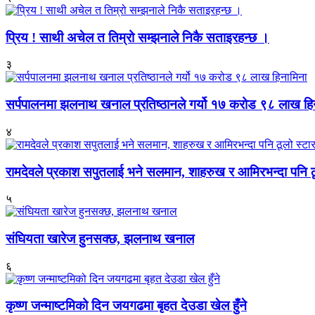
प्रिय ! साथी अचेल त तिम्रो सम्झनाले निकै सताइरहन्छ ।
३
सर्पपालनमा झलनाथ खनाल प्रतिष्ठानले गर्यो १७ करोड ९८ लाख हि
४
रामदेवले प्रकाश सपुतलाई भने सलमान, शाहरुख र आमिरभन्दा पनि ठू
५
संघियता खारेज हुनसक्छ, झलनाथ खनाल
६
कृष्ण जन्माष्टमिको दिन जयगढमा बृहत देउडा खेल हुँने