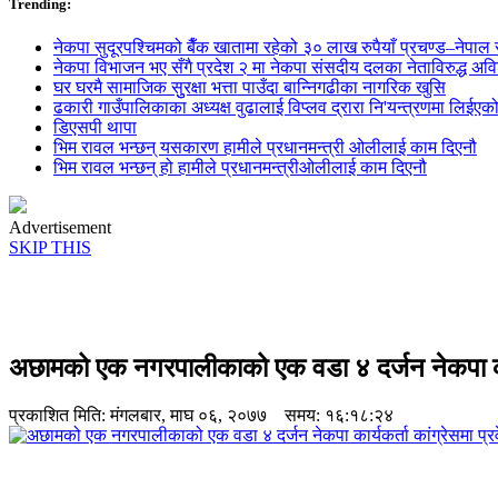
Trending:
नेकपा सुदूरपश्चिमको बैँक खातामा रहेको ३० लाख रुपैयाँ प्रचण्ड–नेपाल स
नेकपा विभाजन भए सँगै प्रदेश २ मा नेकपा संसदीय दलका नेताविरुद्ध अविश्
घर घरमै सामाजिक सुुरक्षा भत्ता पाउँदा बान्निगढीका नागरिक खुसि
ढकारी गाउँपालिकाका अध्यक्ष वुढालाई विप्लव द्रारा नि'यन्त्रणमा लिईएक
डिएसपी थापा
भिम रावल भन्छन् यसकारण हामीले प्रधानमन्त्री ओलीलाई काम दिएनौ
भिम रावल भन्छन् हो हामीले प्रधानमन्त्रीओलीलाई काम दिएनौ
Advertisement
SKIP THIS
अछामको एक नगरपालीकाको एक वडा ४ दर्जन नेकपा कार्य
प्रकाशित मिति:
मंगलबार, माघ ०६, २०७७
समय: १६:१८:२४