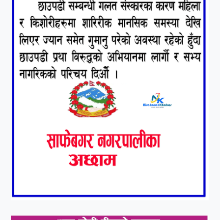
७
कृष्ण जन्माष्टमिको दिन जयगढमा
बृहत देउडा खेल हुँने
८
हामी पनि त उडाउछौ ।
९
कांग्रेसको १४ औं महाधिवेशनको
तयारी पुरा
१०
आर्थिक बर्ष २०७८÷२०७९ मा
आर्थिक बुद्धि दर ६.५ हुन सक्दैन ।