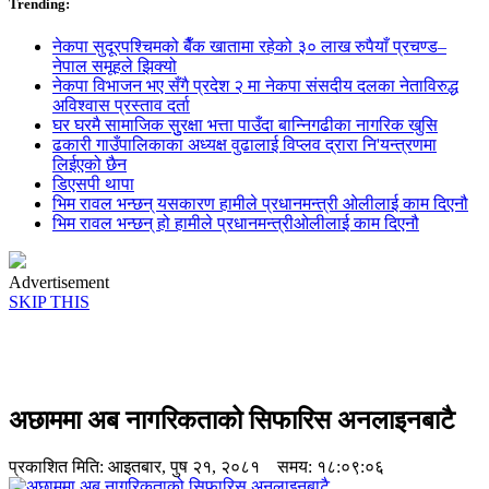
Trending:
नेकपा सुदूरपश्चिमको बैँक खातामा रहेको ३० लाख रुपैयाँ प्रचण्ड–
नेपाल समूहले झिक्य‍ो
नेकपा विभाजन भए सँगै प्रदेश २ मा नेकपा संसदीय दलका नेताविरुद्ध
अविश्वास प्रस्ताव दर्ता
घर घरमै सामाजिक सुुरक्षा भत्ता पाउँदा बान्निगढीका नागरिक खुसि
ढकारी गाउँपालिकाका अध्यक्ष वुढालाई विप्लव द्रारा नि'यन्त्रणमा
लिईएको छैन
डिएसपी थापा
भिम रावल भन्छन् यसकारण हामीले प्रधानमन्त्री ओलीलाई काम दिएनौ
भिम रावल भन्छन् हो हामीले प्रधानमन्त्रीओलीलाई काम दिएनौ
Advertisement
SKIP THIS
अछाममा अब नागरिकताको सिफारिस अनलाइनबाटै
प्रकाशित मिति:
आइतबार, पुष २१, २०८१
समय: १८:०९:०६