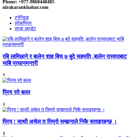
Phone: +977-9868448485
nirakarankhabar.com
ट्रेन्डिङ
लोकप्रिय
ताजा अपडेट
रबि लामिछाने र बालेन शाह बिच ७ बुदे सहमति ,बालेन रास्वपाबाट
भाबि प्रधानमन्त्री
१
प्रिय रते बल्ल
२
प्रिय ! साथी अचेल त तिम्रो सम्झनाले निकै सताइरहन्छ ।
३