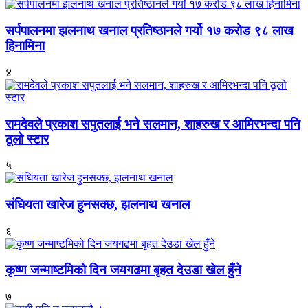
सर्पपालनमा झलनाथ खनाल प्रतिष्ठानले गर्यो १७ करोड ९८ लाख
हिनामिना
४
रामदेवले प्रकाश सपुतलाई भने सलमान, शाहरुख र आमिरभन्दा पनि
ठूलो स्टार
५
संघियता खारेज हुनसक्छ, झलनाथ खनाल
६
कृष्ण जन्माष्टमिको दिन जयगढमा बृहत देउडा खेल हुँने
७