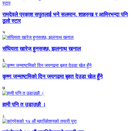
रामदेवले प्रकाश सपुतलाई भने सलमान, शाहरुख र आमिरभन्दा पनि
ठूलो स्टार
५
संघियता खारेज हुनसक्छ, झलनाथ खनाल
६
कृष्ण जन्माष्टमिको दिन जयगढमा बृहत देउडा खेल हुँने
७
हामी पनि त उडाउछौ ।
८